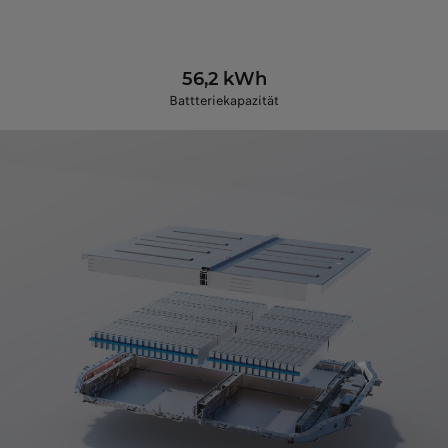
56,2 kWh
Battteriekapazität