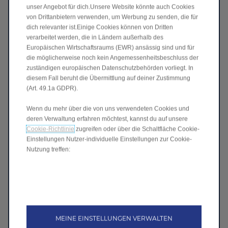
unser Angebot für dich.Unsere Website könnte auch Cookies
von Drittanbietern verwenden, um Werbung zu senden, die für
dich relevanter ist.Einige Cookies können von Dritten
verarbeitet werden, die in Ländern außerhalb des
Europäischen Wirtschaftsraums (EWR) ansässig sind und für
die möglicherweise noch kein Angemessenheitsbeschluss der
30 Min
zuständigen europäischen Datenschutzbehörden vorliegt. In
DC-Ladezeit (30–80 %)
diesem Fall beruht die Übermittlung auf deiner Zustimmung
(Art. 49.1a GDPR).
Wenn du mehr über die von uns verwendeten Cookies und
deren Verwaltung erfahren möchtest, kannst du auf unsere
Cookie-Richtlinie
zugreifen oder über die Schaltfläche Cookie-
Einstellungen Nutzer-individuelle Einstellungen zur Cookie-
Nutzung treffen:
160 kW
MEINE EINSTELLUNGEN VERWALTEN