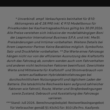
* Unverbindl. empf. Verkaufspreis beinhaltet für B10:
Aktionspreis ab € 28.990 inkl. € 910 Modellbonus für
Privatkunden bei Kaufvertragsabschluss gültig bis 30.09.2026.
Alle Preise verstehen sich inklusive der modellabhängigen Boni
der Leapmotor International Business S.P.A. und inkl. MwSt.
Preisänderungen und Irrtümer vorbehalten. Weitere Details bei
Ihrem Leapmotor-Partner. Keine Barablöse möglich. Symbolfoto.
Satz- und Druckfehler vorbehalten.
** Die Werte eines Fahrzeugs
hängen nicht nur von der effizienten Ausnutzung des Kraftstoffs
durch das Fahrzeug ab, sondern werden auch vom Fahrverhalten
und anderen nicht technischen Faktoren beeinflusst. Gewichtete
Werte sind Mittelwerte für Kraftstoff- und Stromverbrauch von
extern aufladbaren Hybridelektrofahrzeugen bei
durchschnittlichem Nutzungsprofil und täglichem Laden der
Batterie. Die tatsächliche Reichweite kann aufgrund zahlreicher
Faktoren wie Fahrstil, Route, Wetter und Straßenbedingungen
sowie Zustand, Gebrauch und Ausstattung des Fahrzeugs
variieren.
***
Stand: Juli 2026. Berechnungsbeispiel: Restwertleasingangebot 
für Verbraucher gemäß §1 KSchG für: B10 Life Pro. Kaufpreis 