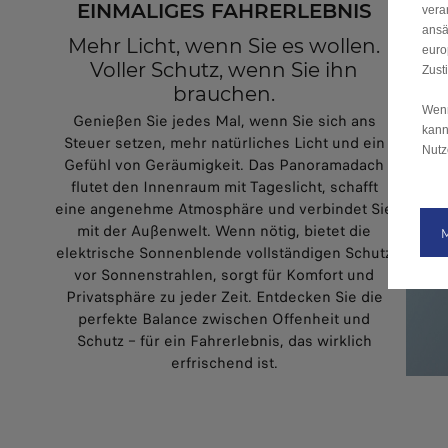
EINMALIGES FAHRERLEBNIS
vera
ansä
Mehr Licht, wenn Sie es wollen.
euro
Voller Schutz, wenn Sie ihn
Zust
brauchen.
Wenn
Genießen Sie jedes Mal, wenn Sie sich ans
kann
Steuer setzen, mehr natürliches Licht und ein
Nutz
Gefühl von Geräumigkeit. Das Panoramadach
flutet den Innenraum mit Tageslicht, schafft
eine angenehme Atmosphäre und verbindet Sie
mit der Außenwelt. Wenn nötig, bietet die
elektrische Sonnenblende vollständigen Schutz
vor Sonnenstrahlen, sorgt für Komfort und
Privatsphäre zu jeder Zeit. Entdecken Sie die
perfekte Balance zwischen Offenheit und
Schutz – für ein Fahrerlebnis, das wirklich
erfrischend ist.