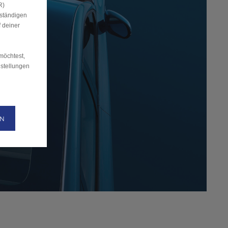
R)
uständigen
 deiner
möchtest,
nstellungen
EN