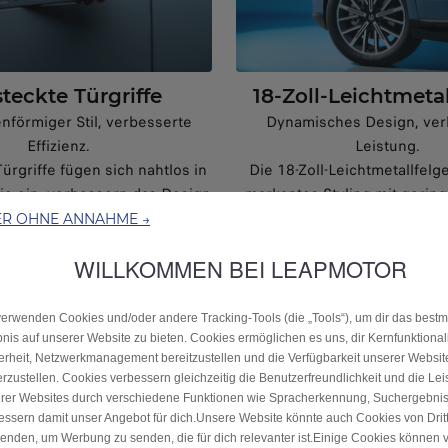
teckte Türgriffe
18-Zoll-Leichtmeta
enförmiger Stil, verbesserte
Dynamisches Design, ver
Effizienz.
Leistung.
ürgriffe fügen sich nahtlos in
Die 18-Zoll-Leichtmetallfelg
ie ein, verbessern das Design
markantes Styling mit gerin
imieren die Aerodynamik
und hoher Stabilität, was 
ER OHNE ANNAHME →
Effizienz und den sportlich
WILLKOMMEN BEI LEAPMOTOR
des Fahrzeugs verbes
verwenden Cookies und/oder andere Tracking‑Tools (die „Tools“), um dir das best
bnis auf unserer Website zu bieten. Cookies ermöglichen es uns, dir Kernfunktional
erheit, Netzwerkmanagement bereitzustellen und die Verfügbarkeit unserer Websit
erzustellen. Cookies verbessern gleichzeitig die Benutzerfreundlichkeit und die Le
rer Websites durch verschiedene Funktionen wie Spracherkennung, Suchergebni
essern damit unser Angebot für dich.Unsere Website könnte auch Cookies von Drit
enden, um Werbung zu senden, die für dich relevanter ist.Einige Cookies können v