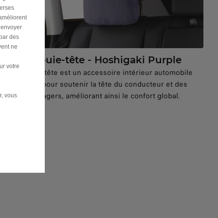
verses
 améliorent
r envoyer
 par des
vent ne
Appuie-tête - Hoshigaki Purple
ur votre
L’appuie-tête est un accessoire intérieur automobile
conçu pour soutenir la tête du conducteur et des
passagers, améliorant ainsi le confort global.
r, vous