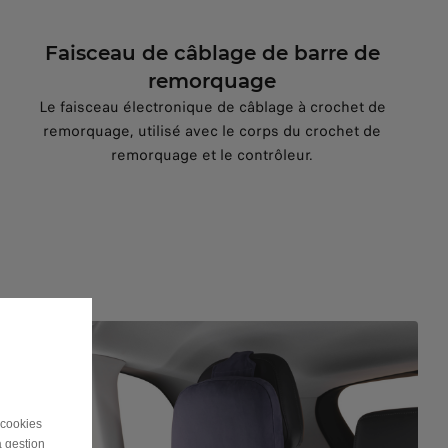
Faisceau de câblage de barre de
remorquage
Le faisceau électronique de câblage à crochet de
remorquage, utilisé avec le corps du crochet de
remorquage et le contrôleur.
 cookies
a gestion