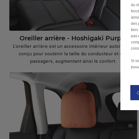
du ré
fonc
ains
des 
tier
pas 
Oreiller arrière - Hoshigaki Purple
comp
L’oreiller arrière est un accessoire intérieur automobile
cons
conçu pour soutenir la taille du conducteur et des
passagers, augmentant ainsi le confort.
Si v
pouv