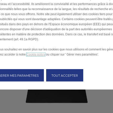
seau et l’accessibilité. Ils améliorent la convivialité et les performances grâce à di
tionnalités telles que la reconnaissance de la langue, les résultats de recherche et
i ce que nous vous offrons. Notre site peut également utiliser des cookies tiers pou
publicités qui vous sont davantage adaptées. Certains cookies peuvent être traités
s situés dans des pays en dehors de l'Espace économique européen (EEE) qui peu
encore disposer d'une décision d'adéquation de la part des autorités européennes
Oreiller arrière - Orange Brume Rouge
étentes en matière de protection des données. Dans ce cas, le transfert est basé s
L’oreiller arrière est un accessoire intérieur automobile
entement (art. 49.1a RGPD).
conçu pour soutenir la taille du conducteur et des
passagers, augmentant ainsi le confort.
ous souhaitez en savoir plus sur les cookies que nous utilisons et comment les gére
ez accéder à notre
Cookie policy
ou cliquer sur ' Gérer mes paramètres'.
GERER MES PARAMETRES
TOUT ACCEPTER