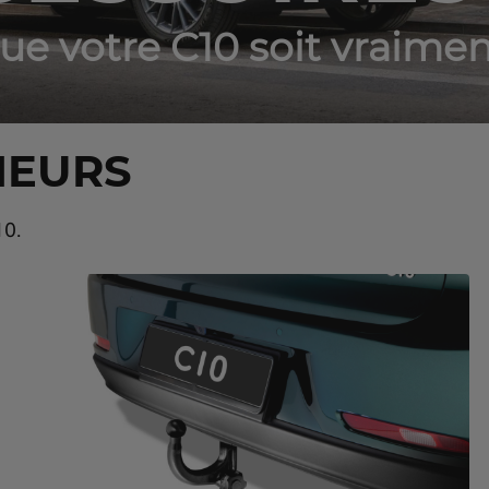
que votre C10 soit vraimen
IEURS
10.