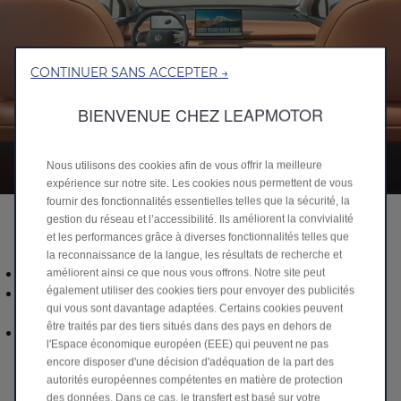
CONTINUER SANS ACCEPTER →
BIENVENUE CHEZ LEAPMOTOR
Nous utilisons des cookies afin de vous offrir la meilleure
expérience sur notre site. Les cookies nous permettent de vous
fournir des fonctionnalités essentielles telles que la sécurité, la
gestion du réseau et l’accessibilité. Ils améliorent la convivialité
AVANTAGES PRINCIPAUX
et les performances grâce à diverses fonctionnalités telles que
Tous les services principaux inclus : voir ci-dessous
la reconnaissance de la langue, les résultats de recherche et
Loyer mensuel fixe
améliorent ainsi ce que nous vous offrons. Notre site peut
Support constant pour la gestion de votre véhicule ou
également utiliser des cookies tiers pour envoyer des publicités
qui vous sont davantage adaptées. Certains cookies peuvent
flotte
être traités par des tiers situés dans des pays en dehors de
Kilométrage et durée adaptés à vos besoins
l'Espace économique européen (EEE) qui peuvent ne pas
professionnels
encore disposer d'une décision d'adéquation de la part des
autorités européennes compétentes en matière de protection
DÉCOUVREZ NOS OFFRES
des données. Dans ce cas, le transfert est basé sur votre