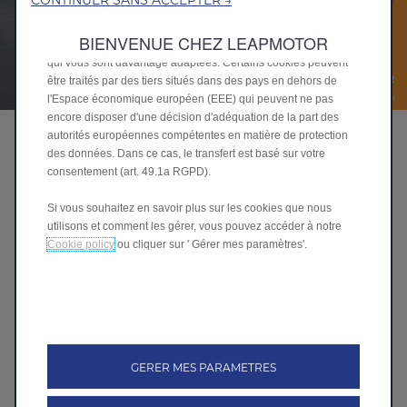
la reconnaissance de la langue, les résultats de recherche et
améliorent ainsi ce que nous vous offrons. Notre site peut
BIENVENUE CHEZ LEAPMOTOR
également utiliser des cookies tiers pour envoyer des publicités
qui vous sont davantage adaptées. Certains cookies peuvent
être traités par des tiers situés dans des pays en dehors de
l'Espace économique européen (EEE) qui peuvent ne pas
encore disposer d'une décision d'adéquation de la part des
autorités européennes compétentes en matière de protection
Take a Leap : Demandez une offre!
des données. Dans ce cas, le transfert est basé sur votre
consentement (art. 49.1a RGPD).
Si vous souhaitez en savoir plus sur les cookies que nous
Vous souhaitez recevoir une offre? Nous vous invitons à
utilisons et comment les gérer, vous pouvez accéder à notre
compléter ce formulaire, un conseiller commercial Leapmotor
Cookie policy
ou cliquer sur ' Gérer mes paramètres'.
vous recontactera sous les plus brefs délais.
Modèle *
Nom *
GERER MES PARAMETRES
Prénom *