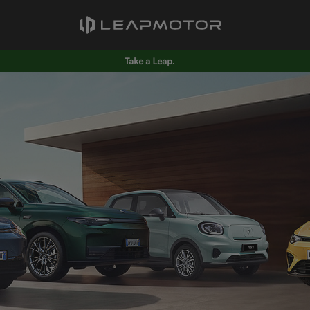
Take a Leap.