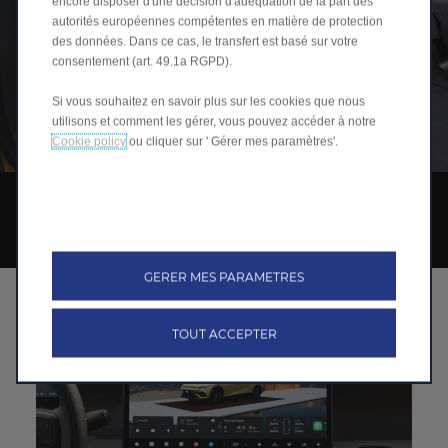
encore disposer d'une décision d'adéquation de la part des
autorités européennes compétentes en matière de protection
des données. Dans ce cas, le transfert est basé sur votre
consentement (art. 49.1a RGPD).
Si vous souhaitez en savoir plus sur les cookies que nous
utilisons et comment les gérer, vous pouvez accéder à notre
Cookie policy
ou cliquer sur ' Gérer mes paramètres'.
TECHNOLOGIE
EN AVANCE SUR TOUT
GERER MES PARAMETRES
TOUT ACCEPTER