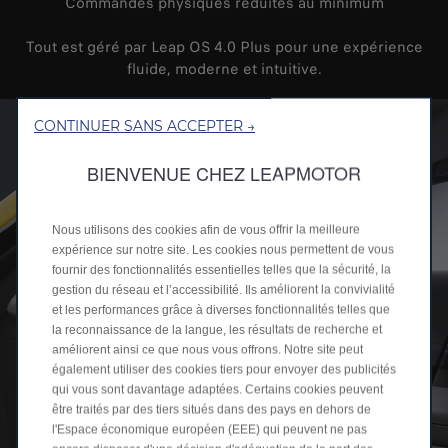
Commandes physiques réduites au minimum
Tout est géré par Leap OS 4.0 Plus pour une expérience
fluide, moderne et intuitive.
CONTINUER SANS ACCEPTER →
BIENVENUE CHEZ LEAPMOTOR
Nous utilisons des cookies afin de vous offrir la meilleure
expérience sur notre site. Les cookies nous permettent de vous
fournir des fonctionnalités essentielles telles que la sécurité, la
gestion du réseau et l’accessibilité. Ils améliorent la convivialité
et les performances grâce à diverses fonctionnalités telles que
la reconnaissance de la langue, les résultats de recherche et
améliorent ainsi ce que nous vous offrons. Notre site peut
également utiliser des cookies tiers pour envoyer des publicités
qui vous sont davantage adaptées. Certains cookies peuvent
être traités par des tiers situés dans des pays en dehors de
l'Espace économique européen (EEE) qui peuvent ne pas