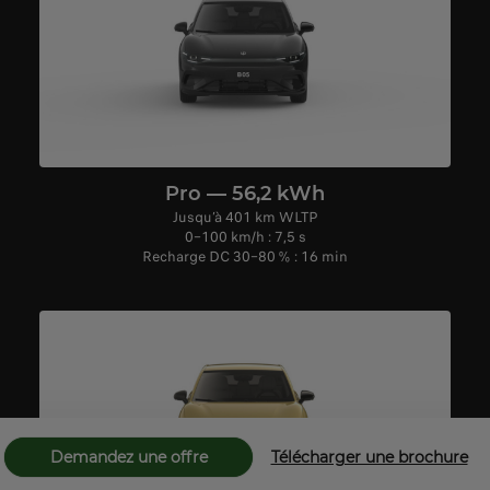
Pro — 56,2 kWh
Jusqu’à 401 km WLTP
0–100 km/h : 7,5 s
Recharge DC 30–80 % : 16 min
Demandez une offre
Télécharger une brochure