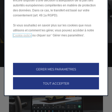
encore disposer d'une décision d'adéquation de la part des
autorités européennes compétentes en matière de protection
des données. Dans ce cas, le transfert est basé sur votre
consentement (art. 49.1a RGPD).
Si vous souhaitez en savoir plus sur les cookies que nous
utilisons et comment les gérer, vous pouvez accéder à notre
Cookie policy
ou cliquer sur ' Gérer mes paramètres'.
TECHNOLOGIE
EN AVANCE SUR TOUT
GERER MES PARAMETRES
TOUT ACCEPTER