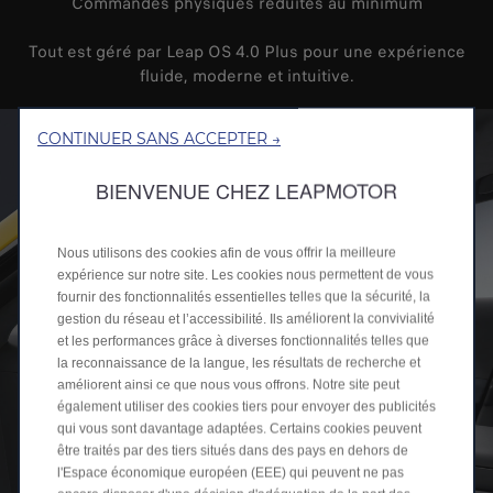
Commandes physiques réduites au minimum
Tout est géré par Leap OS 4.0 Plus pour une expérience
fluide, moderne et intuitive.
CONTINUER SANS ACCEPTER →
BIENVENUE CHEZ LEAPMOTOR
Nous utilisons des cookies afin de vous offrir la meilleure
expérience sur notre site. Les cookies nous permettent de vous
fournir des fonctionnalités essentielles telles que la sécurité, la
gestion du réseau et l’accessibilité. Ils améliorent la convivialité
et les performances grâce à diverses fonctionnalités telles que
la reconnaissance de la langue, les résultats de recherche et
améliorent ainsi ce que nous vous offrons. Notre site peut
également utiliser des cookies tiers pour envoyer des publicités
qui vous sont davantage adaptées. Certains cookies peuvent
être traités par des tiers situés dans des pays en dehors de
l'Espace économique européen (EEE) qui peuvent ne pas