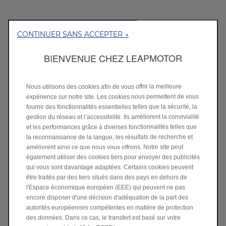
CONTINUER SANS ACCEPTER →
BIENVENUE CHEZ LEAPMOTOR
Nous utilisons des cookies afin de vous offrir la meilleure
expérience sur notre site. Les cookies nous permettent de vous
fournir des fonctionnalités essentielles telles que la sécurité, la
gestion du réseau et l’accessibilité. Ils améliorent la convivialité
et les performances grâce à diverses fonctionnalités telles que
la reconnaissance de la langue, les résultats de recherche et
Leapmotor B10 Hybrid EV
améliorent ainsi ce que nous vous offrons. Notre site peut
À partir de 29 900 € sans options ou
également utiliser des cookies tiers pour envoyer des publicités
À partir de 28 400 €* avec une Bonus de reprise
qui vous sont davantage adaptées. Certains cookies peuvent
conditionelle de 1 500 €**.
être traités par des tiers situés dans des pays en dehors de
l'Espace économique européen (EEE) qui peuvent ne pas
Bonus de reprise exceptionnelle chez Leapmotor!
encore disposer d'une décision d'adéquation de la part des
Découvrez le B10 Hybrid EV
>
autorités européennes compétentes en matière de protection
des données. Dans ce cas, le transfert est basé sur votre