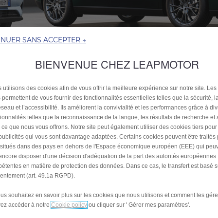
INUER SANS ACCEPTER →
BIENVENUE CHEZ LEAPMOTOR
 utilisons des cookies afin de vous offrir la meilleure expérience sur notre site. Les
 permettent de vous fournir des fonctionnalités essentielles telles que la sécurité, l
seau et l’accessibilité. Ils améliorent la convivialité et les performances grâce à di
tionnalités telles que la reconnaissance de la langue, les résultats de recherche et
i ce que nous vous offrons. Notre site peut également utiliser des cookies tiers pou
publicités qui vous sont davantage adaptées. Certains cookies peuvent être traités
Demandez une offre
s situés dans des pays en dehors de l'Espace économique européen (EEE) qui peu
encore disposer d'une décision d'adéquation de la part des autorités européennes
étentes en matière de protection des données. Dans ce cas, le transfert est basé s
entement (art. 49.1a RGPD).
Vous souhaitez recevoir une offre? Nous vous invitons à
compléter ce formulaire, un conseiller commercial Leapmotor
ous souhaitez en savoir plus sur les cookies que nous utilisons et comment les gére
vous recontactera sous les plus brefs délais.
ez accéder à notre
Nom *
Cookie policy
ou cliquer sur ' Gérer mes paramètres'.