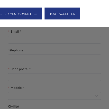
Prénom *
GERER MES PARAMETRES
TOUT ACCEPTER
Email *
Téléphone
Code postal *
Modèle *
Civilité