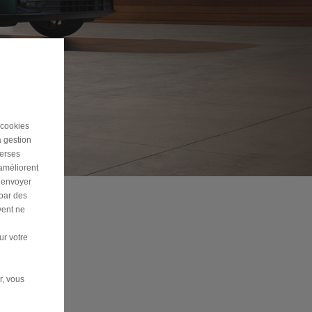
 cookies
a gestion
verses
 améliorent
r envoyer
 par des
vent ne
ur votre
r, vous