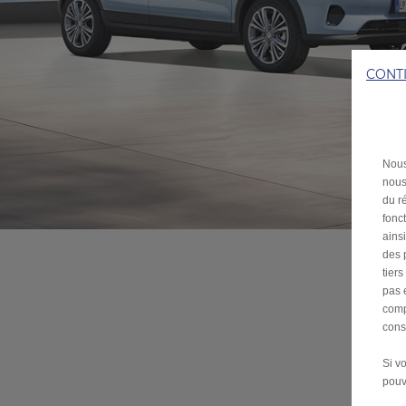
CONT
Nous
nous
du ré
fonc
ains
des 
tier
pas 
comp
cons
Si v
pouv