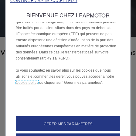
CONTINUER SANS ACCEPTER →
la reconnaissance de la langue, les résultats de recherche et
améliorent ainsi ce que nous vous offrons. Notre site peut
BIENVENUE CHEZ LEAPMOTOR
également utiliser des cookies tiers pour envoyer des publicités
qui vous sont davantage adaptées. Certains cookies peuvent
être traités par des tiers situés dans des pays en dehors de
l'Espace économique européen (EEE) qui peuvent ne pas
encore disposer d'une décision d'adéquation de la part des
autorités européennes compétentes en matière de protection
Vous souhaitez obtenir plus d'informations
des données. Dans ce cas, le transfert est basé sur votre
consentement (art. 49.1a RGPD).
sur l'un de nos modèles?
Si vous souhaitez en savoir plus sur les cookies que nous
utilisons et comment les gérer, vous pouvez accéder à notre
TAKE A LEAP. Remplissez ce formulaire avec vos coordonnées
Cookie policy
ou cliquer sur ' Gérer mes paramètres'.
et le concessionnaire de votre choix vous contactera bientôt.
Nom *
Prénom *
GERER MES PARAMETRES