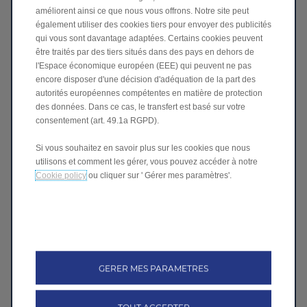
améliorent ainsi ce que nous vous offrons. Notre site peut
également utiliser des cookies tiers pour envoyer des publicités
qui vous sont davantage adaptées. Certains cookies peuvent
être traités par des tiers situés dans des pays en dehors de
l'Espace économique européen (EEE) qui peuvent ne pas
encore disposer d'une décision d'adéquation de la part des
autorités européennes compétentes en matière de protection
des données. Dans ce cas, le transfert est basé sur votre
consentement (art. 49.1a RGPD).
Si vous souhaitez en savoir plus sur les cookies que nous
utilisons et comment les gérer, vous pouvez accéder à notre
Demandez une offre à
Cookie policy
ou cliquer sur ' Gérer mes paramètres'.
GP Auto Mobile
Rue de la Science 8, Nivelles
GERER MES PARAMETRES