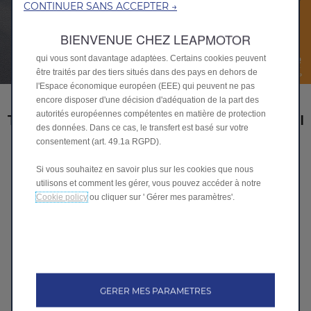
et les performances grâce à diverses fonctionnalités telles que
CONTINUER SANS ACCEPTER →
la reconnaissance de la langue, les résultats de recherche et
améliorent ainsi ce que nous vous offrons. Notre site peut
BIENVENUE CHEZ LEAPMOTOR
également utiliser des cookies tiers pour envoyer des publicités
qui vous sont davantage adaptées. Certains cookies peuvent
être traités par des tiers situés dans des pays en dehors de
l'Espace économique européen (EEE) qui peuvent ne pas
encore disposer d'une décision d'adéquation de la part des
autorités européennes compétentes en matière de protection
TAKE A LEAP ET RÉSERVEZ VOTRE ESSAI
des données. Dans ce cas, le transfert est basé sur votre
ROUTIER !
consentement (art. 49.1a RGPD).
Si vous souhaitez en savoir plus sur les cookies que nous
Remplissez ce formulaire et un conseiller commercial de
utilisons et comment les gérer, vous pouvez accéder à notre
Leapmotor vous contactera dès que possible pour planifier
Cookie policy
ou cliquer sur ' Gérer mes paramètres'.
l'essai routier de votre modèle Leapmotor préféré.
Modèle *
Nom *
GERER MES PARAMETRES