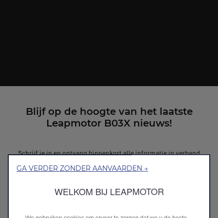
Blijf op de hoogte van het laatste
Leapmotor B03X nieuws!
Schrijf je in en ontvang binnenkort alle informatie in verband
met de Leapmotor B03X in je mailbox.
GA VERDER ZONDER AANVAARDEN →
Model *
WELKOM BIJ LEAPMOTOR
Voornaam *
We gebruiken cookies om ervoor te zorgen dat we u de beste