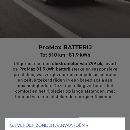
ProMax BATTERIJ
Tot 510 km - 81,9 kWh
Uitgerust met een
elektromotor van 299 pk
, levert
de
ProMax 81,9kWh-batterij
sterke en responsieve
prestaties, wat zorgt voor een soepele acceleratie
en zelfverzekerd rijden in een breed scala aan
omstandigheden. Deze opstelling verbetert het
comfort en het rijplezier op lange afstanden, met
behoud van een uitstekende energie-efficiëntie.
GA VERDER ZONDER AANVAARDEN →