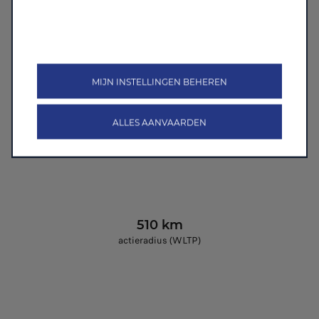
299 PK
Maximaal vermogen
MIJN INSTELLINGEN BEHEREN
ALLES AANVAARDEN
510 km
actieradius (WLTP)