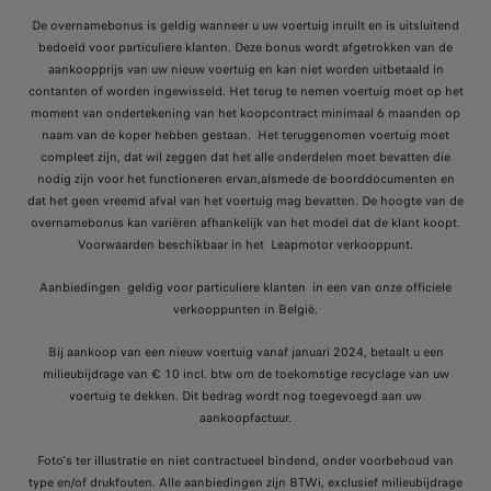
De overnamebonus is geldig wanneer u uw voertuig inruilt en is uitsluitend
bedoeld voor particuliere klanten. Deze bonus wordt afgetrokken van de
aankoopprijs van uw nieuw voertuig en kan niet worden uitbetaald in
contanten of worden ingewisseld. Het terug te nemen voertuig moet op het
moment van ondertekening van het koopcontract minimaal 6 maanden op
naam van de koper hebben gestaan. Het teruggenomen voertuig moet
compleet zijn, dat wil zeggen dat het alle onderdelen moet bevatten die
nodig zijn voor het functioneren ervan,alsmede de boorddocumenten en
dat het geen vreemd afval van het voertuig mag bevatten. De hoogte van de
overnamebonus kan variëren afhankelijk van het model dat de klant koopt.
Voorwaarden beschikbaar in het Leapmotor verkooppunt.
Aanbiedingen geldig voor particuliere klanten in een van onze officiele
verkooppunten in België.
Bij aankoop van een nieuw voertuig vanaf januari 2024, betaalt u een
milieubijdrage van € 10 incl. btw om de toekomstige recyclage van uw
voertuig te dekken. Dit bedrag wordt nog toegevoegd aan uw
aankoopfactuur.
Foto's ter illustratie en niet contractueel bindend, onder voorbehoud van
type en/of drukfouten. Alle aanbiedingen zijn BTWi, exclusief milieubijdrage