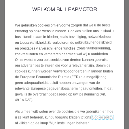
WELKOM BIJ LEAPMOTOR
We gebruiken cookies om ervoor te zorgen dat we u de beste
ervaring op onze website bieden. Cookies stellen ons in staat u
basisfuncties aan te bieden, zoals beveiliging, netwerkbeheer
en toegankelijkheid. Ze verbeteren de gebruiksvriendelijkheid
RWD
en prestaties via verschillende functies, zoals taalherkenning,
2 wielen aandrijving
zoekresultaten en verbeteren daarmee wat wij u aanbieden.
Onze website zou ook cookies van derden kunnen gebruiken
om advertenties te sturen die voor u relevanter zijn. Sommige
cookies kunnen worden verwerkt door derden in landen buiten
de Europese Economische Ruimte (EER) die mogelijk nog
geen adequaatheidsbesluit hebben ontvangen van de
relevante Europese gegevensbeschermingsautoriteiten. In dat
geval is de overdracht gebaseerd op uw toestemming (Art.
49.1a AVG).
Als u meer wilt weten over de cookies die we gebruiken en hoe
u ze kunt beheren, kunt u toegang krijgen tot ons
Cookie policy
of klikken op de knop ‘Mijn instellingen beheren’.