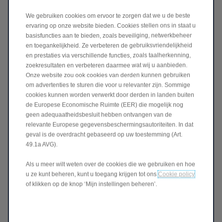
Naam *
We gebruiken cookies om ervoor te zorgen dat we u de beste
ervaring op onze website bieden. Cookies stellen ons in staat u
basisfuncties aan te bieden, zoals beveiliging, netwerkbeheer
Voornaam *
en toegankelijkheid. Ze verbeteren de gebruiksvriendelijkheid
en prestaties via verschillende functies, zoals taalherkenning,
zoekresultaten en verbeteren daarmee wat wij u aanbieden.
Onze website zou ook cookies van derden kunnen gebruiken
Email *
om advertenties te sturen die voor u relevanter zijn. Sommige
cookies kunnen worden verwerkt door derden in landen buiten
de Europese Economische Ruimte (EER) die mogelijk nog
Telefoon *
geen adequaatheidsbesluit hebben ontvangen van de
relevante Europese gegevensbeschermingsautoriteiten. In dat
geval is de overdracht gebaseerd op uw toestemming (Art.
49.1a AVG).
Postcode *
Als u meer wilt weten over de cookies die we gebruiken en hoe
u ze kunt beheren, kunt u toegang krijgen tot ons
Cookie policy
of klikken op de knop ‘Mijn instellingen beheren’.
aanspreking