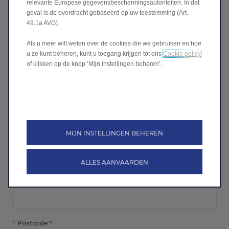
relevante Europese gegevensbeschermingsautoriteiten. In dat
stock? Vul dit formulier in en een verkoopsadviseur van
geval is de overdracht gebaseerd op uw toestemming (Art.
Leapmotor neemt zo snel mogelijk contact met je op.
49.1a AVG).
Model *
Als u meer wilt weten over de cookies die we gebruiken en hoe
u ze kunt beheren, kunt u toegang krijgen tot ons
Cookie policy
of klikken op de knop ‘Mijn instellingen beheren’.
Naam *
Voornaam *
MIJN INSTELLINGEN BEHEREN
Email *
ALLES AANVAARDEN
Telefoon
Postcode *