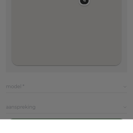
model *
aanspreking
Verzenden