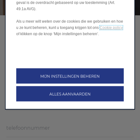
geval is de overdracht gebaseerd op uw toestemming (Art.
49.1a AVG).
Als u meer wilt weten over de cookies die we gebruiken en hoe
Reserveer je testrit hier
u ze kunt beheren, kunt u toegang krijgen tot ons
Cookie policy
of klikken op de knop ‘Mijn instellingen beheren’.
MIJN INSTELLINGEN BEHEREN
ALLES AANVAARDEN