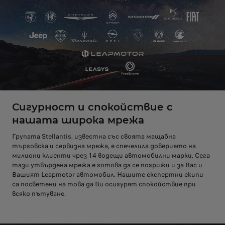
Сигурност и спокойствие с
нашата широка мрежа
Групата Stellantis, известна със своята мащабна
търговска и сервизна мрежа, е спечелила доверието на
милиони клиенти чрез 14 водещи автомобилни марки. Сега
тази утвърдена мрежа е готова да се погрижи и за Вас и
Вашият Leapmotor автомобил. Нашите експертни екипи
са посветени на това да Ви осигурят спокойствие при
всяко пътуване.