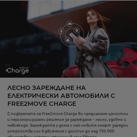
ЛЕСНО ЗАРЕЖДАНЕ НА
ЕЛЕКТРИЧЕСКИ АВТОМОБИЛИ С
FREE2MOVE CHARGE
С подкрепата на Free2move Charge Ви предлагаме цялостни
и персонализирани решения за зареждане – лесно, удобно и
навсякъде. Зареждайте у дома с най-новите смарт зарядни
устройства или в движение с достъп до над 750 000
обществени зарядни станции в цяла Европа.