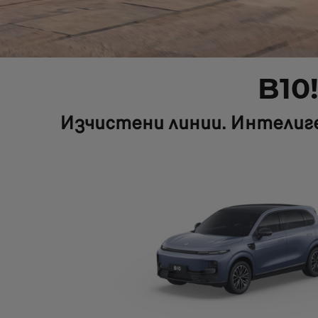
B10
Изчистени линии. Интелиге