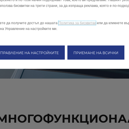
ърсенето и по този начин подобряват това, което ви предлагаме. Нашият уеб
зползва бисквитки на трети страни, за да изпраща реклама, която е по-подхо
ете да получите достъп до нашата
Политика за бисквитки
или да кликнете въ
на Управление на настройките ми.
УПРАВЛЕНИЕ НА НАСТРОЙКИТЕ
ПРИЕМАНЕ НА ВСИЧКИ
 МНОГОФУНКЦИОНА