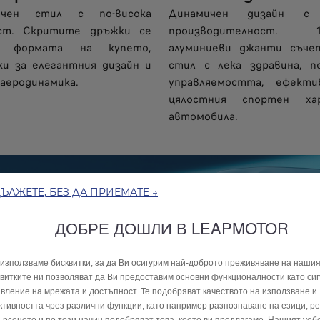
ичен стил с по-висока
Динамичен дизайн с 
ст. Скритите дръжки се
производителност. 18
 формата на купето,
алуминиеви джанти съче
ки за елегантния дизайн и
стил с лека здравина, п
 аеродинамика.
управляемостта, ефект
цялостния спортен ха
автомобила.
ЪЛЖЕТЕ, БЕЗ ДА ПРИЕМАТЕ →
ДОБРЕ ДОШЛИ В LEAPMOTOR
използваме бисквитки, за да Ви осигурим най-доброто преживяване на нашия
витките ни позволяват да Ви предоставим основни функционалности като сиг
вление на мрежата и достъпност. Те подобряват качеството на използване и
тивността чрез различни функции, като например разпознаване на езици, р