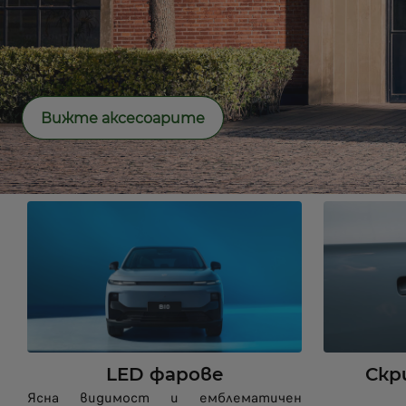
Вижте аксесоарите
LED фарове
Скр
Ясна видимост и емблематичен