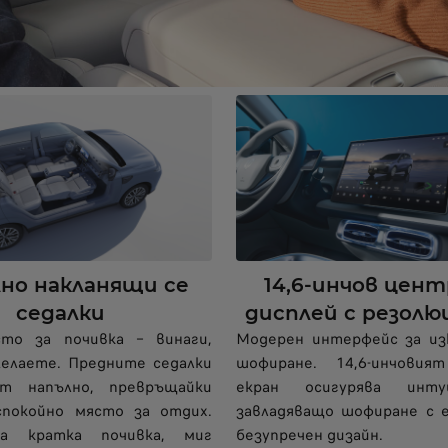
но накланящи се
14,6-инчов цен
седалки
дисплей с резолюц
то за почивка – винаги,
Модерен интерфейс за из
елаете. Предните седалки
шофиране. 14,6-инчови
ят напълно, превръщайки
екран осигурява инт
спокойно място за отдих.
завладяващо шофиране с 
а кратка почивка, миг
безупречен дизайн.