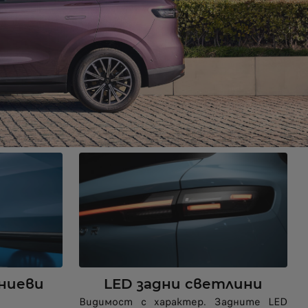
иниеви
LED задни светлини
Видимост с характер. Задните LED