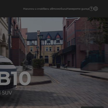
Налични и очаквани автомобили
Намерете дилър
B10
 SUV