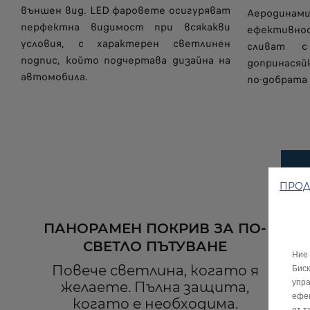
външен вид. LED фаровете осигуряват
Аеродинам
перфектна видимост при всякакви
ефективно
условия, с характерен светлинен
сливат с
подпис, който подчертава дизайна на
допринасяй
автомобила.
по-добрата
ПРОД
ПАНОРАМЕН ПОКРИВ ЗА ПО-
СВЕТЛО ПЪТУВАНЕ
Ние 
Повече светлина, когато я
Биск
упра
желаете. Пълна защита,
ефек
когато е необходима.