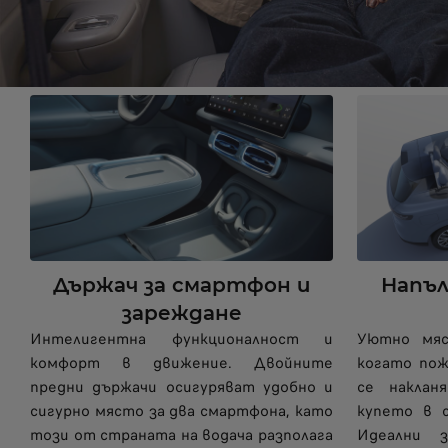
Държач за смартфон и
Напъл
зареждане
Интелигентна функционалност и
Уютно мяс
комфорт в движение. Двойните
когато пож
предни държачи осигуряват удобно и
се наклан
сигурно място за два смартфона, като
купето в 
този от страната на водача разполага
Идеални з