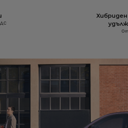
и
Хибриден
 ДДС
удълж
От 