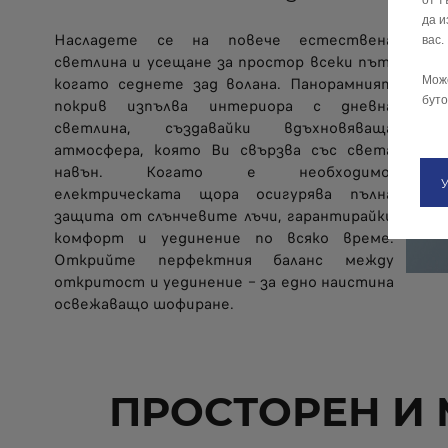
от т
да и
Насладете се на повече естествена
вас.
светлина и усещане за простор всеки път,
когато седнете зад волана. Панорамният
Мож
буто
покрив изпълва интериора с дневна
светлина, създавайки вдъхновяваща
атмосфера, която Ви свързва със света
навън. Когато е необходимо,
електрическата щора осигурява пълна
защита от слънчевите лъчи, гарантирайки
комфорт и уединение по всяко време.
Открийте перфектния баланс между
откритост и уединение – за едно наистина
освежаващо шофиране.
ПРОСТОРЕН И