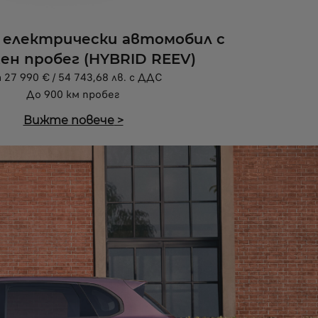
 електрически автомобил с
ен пробег (HYBRID REEV)
27 990 € / 54 743,68 лв. с ДДС
До 900 км пробег
Вижте повече
>