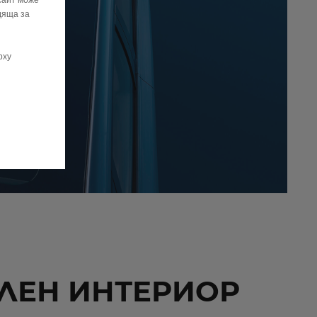
сайт може
дяща за
рху
ЛЕН ИНТЕРИОР