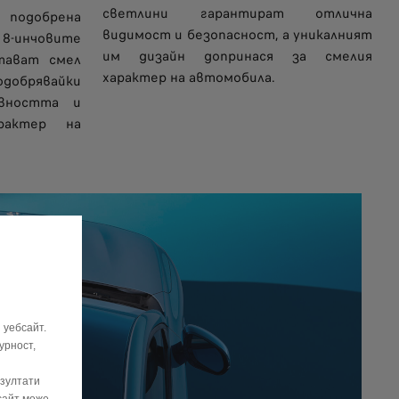
светлини гарантират отлична
подобрена
видимост и безопасност, а уникалният
-инчовите
им дизайн допринася за смелия
тават смел
характер на автомобила.
одобрявайки
ивността и
рактер на
 уебсайт.
урност,
езултати