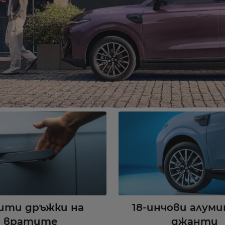
ити дръжки на
18-инчови алум
вратите
джанти