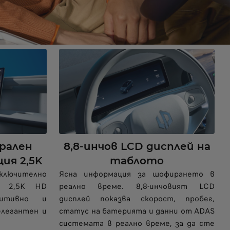
трален
8,8-инчов LCD дисплей на
ия 2,5K
таблото
ключително
Ясна информация за шофирането в
ят 2,5K HD
реално време. 8,8-инчовият LCD
уитивно и
дисплей показва скорост, пробег,
елегантен и
статус на батерията и данни от ADAS
системата в реално време, за да сте