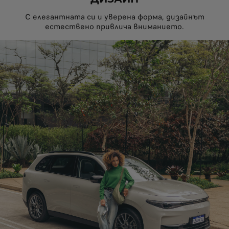
С елегантната си и уверена форма, дизайнът
естествено привлича вниманието.