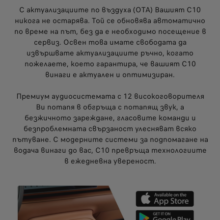
С актуализациите по въздуха (OTA) Вашият C10
никога не остарява. Той се обновява автоматично
по време на път, без да е необходимо посещение в
сервиз. Освен това имате свободата да
извършвате актуализациите ръчно, когато
пожелаете, което гарантира, че вашият C10
винаги е актуален и оптимизиран.
Премиум аудиосистемата с 12 високоговорителя
Ви потапя в обгръща с потапящ звук, а
безжичното зареждане, гласовите команди и
безпроблемната свързаност улесняват всяко
пътуване. С модерните системи за подпомагане на
водача винаги до вас, C10 превръща технологиите
в ежедневна увереност.