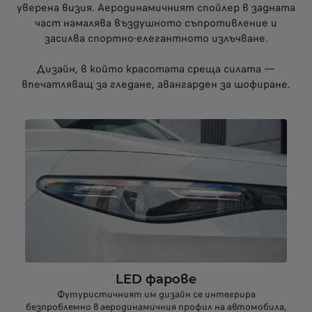
уверена визия. Аеродинамичният спойлер в задната
част намалява въздушното съпротивление и
засилва спортно-елегантното излъчване.
Дизайн, в който красотата среща силата —
впечатляващ за гледане, авангарден за шофиране.
LED фарове
Футуристичният им дизайн се интегрира
безпроблемно в аеродинамичния профил на автомобила,