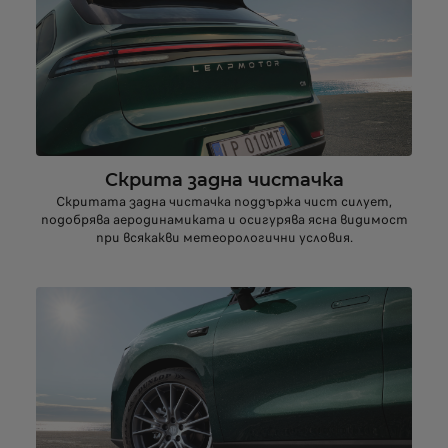
Скрита задна чистачка
Скритата задна чистачка поддържа чист силует,
подобрява аеродинамиката и осигурява ясна видимост
при всякакви метеорологични условия.