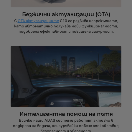
Безжични актуализации (OTA)
С
OTA актуализациите
C10 се развива непрекъснато,
като автоматично получава нови функционалности,
подобрена ефективност и повишена сигурност.
Интелигентна помощ на пътя
Всички наши ADAS системи работят активно в
подкрепа на водача, осигурявайки повече спокойствие,
безопасност и увереност.