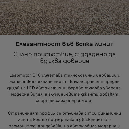
Елегантност във всяка линия
Силно присъствие, създадено да
вдъхва доверие
Leapmotor C10 съчетава технологични иновации с
естествена елегантност. Балансираният преден
дизайн с LED автоматични фарове създава уверена,
модерна визия, а алуминиевите джанти добавят
спортен характер и мощ.
Страничният профил се отличава с три динамични
линии, които подчертават движението и
хармонията, придавайки на автомобила модерна и