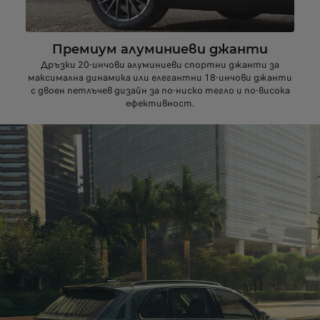
Премиум алуминиеви джанти
Дръзки 20-инчови алуминиеви спортни джанти за
максимална динамика или елегантни 18-инчови джанти
с двоен петлъчев дизайн за по-ниско тегло и по-висока
ефективност.