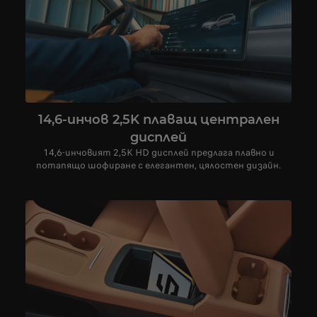
14,6-инчов 2,5K плаващ централен
дисплей
14,6-инчовият 2,5K HD дисплей предлага плавно и
потапящо шофиране с елегантен, цялостен дизайн.