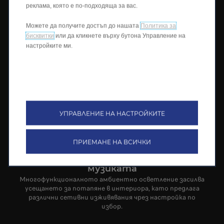
интериор, в който всяко пътуване се превръща в
реклама, която е по-подходяща за вас.
истинско удоволствие.
Можете да получите достъп до нашата
Политика за
бисквитки
или да кликнете върху бутона Управление на
настройките ми.
УПРАВЛЕНИЕ НА НАСТРОЙКИТЕ
ПРИЕМАНЕ НА ВСИЧКИ
Амбиентно осветление с ритъма на
музиката
Многофункционалното амбиентно осветление засилва
усещането за потапяне в интериора, като предлага
различни сетивни изживявания чрез настройка по
избор.