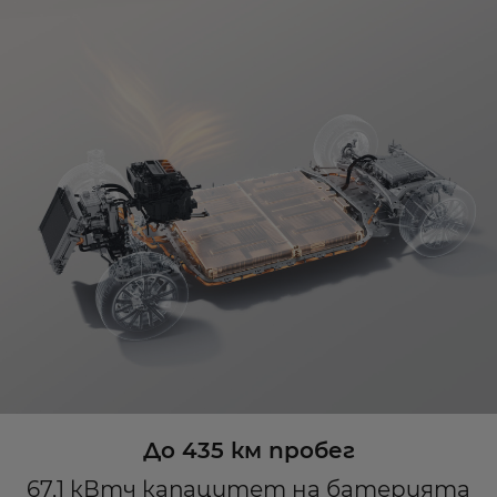
До 435 км пробег
67,1 кВтч капацитет на батерията