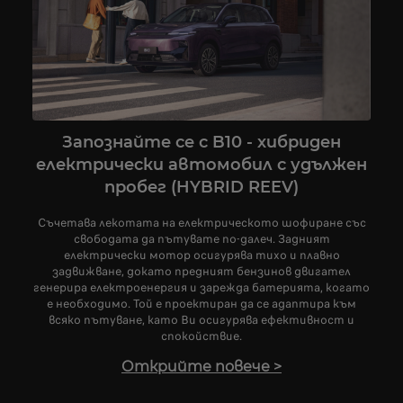
Запознайте се с B10 - хибриден
електрически автомобил с удължен
пробег (HYBRID REEV)
Съчетава лекотата на електрическото шофиране със
свободата да пътувате по-далеч. Задният
електрически мотор осигурява тихо и плавно
задвижване, докато предният бензинов двигател
генерира електроенергия и зарежда батерията, когато
е необходимо. Той е проектиран да се адаптира към
всяко пътуване, като Ви осигурява ефективност и
спокойствие.
Открийте повече
>