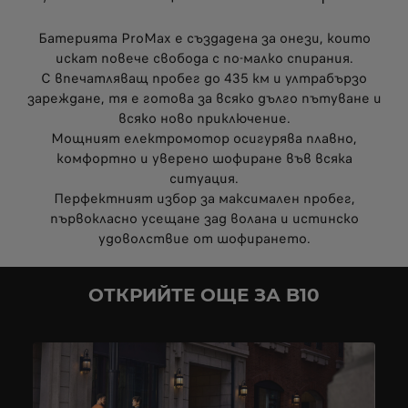
Батерията ProMax е създадена за онези, които
искат повече свобода с по-малко спирания.
С впечатляващ пробег до 435 км и ултрабързо
зареждане, тя е готова за всяко дълго пътуване и
всяко ново приключение.
Мощният електромотор осигурява плавно,
комфортно и уверено шофиране във всяка
ситуация.
Перфектният избор за максимален пробег,
първокласно усещане зад волана и истинско
удоволствие от шофирането.
ОТКРИЙТЕ ОЩЕ ЗА B10