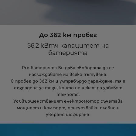
До 362 км пробег
56,2 кВтч капацитет на
батерията
Pro батерията Ви дава свободата да се
наслаждавате на всяко пътуване.
С пробег до 362 км и ултрабързо зареждане, тя е
създадена за тези, които не искат да забавят
темпото.
Усъвършенстваният електромотор съчетава
мощност и комфорт, осигурявайки плавно и
уверено шофиране.