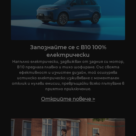
Запознайте се с B10 100%
електрически
Напълно електрически, задвижван от задния си мотор,
B10 предлага плавно и тихо шофиране. Със своята
ефективност и изчистен дизайн, той осигурява
истинско електрическо изживяване с моментален
отклик и нулеви емисии, превръщайки всяко пътуване в
приятно приключение.
Открийте повече
>