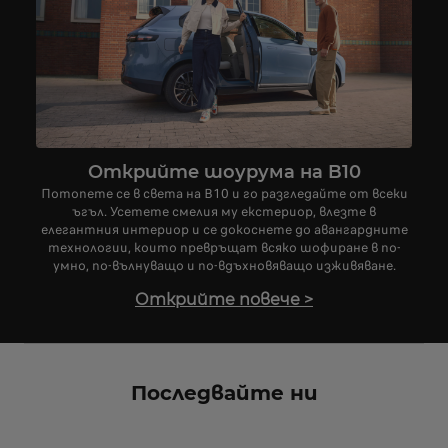
Открийте шоурума на B10
Потопете се в света на B10 и го разгледайте от всеки
ъгъл. Усетете смелия му екстериор, влезте в
елегантния интериор и се докоснете до авангардните
технологии, които превръщат всяко шофиране в по-
умно, по-вълнуващо и по-вдъхновяващо изживяване.
Открийте повече
>
Последвайте ни