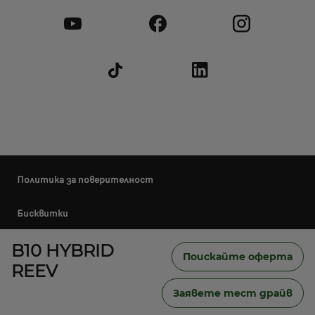
Политика за поверителност
Бисквитки
B10 HYBRID
Политика за бисквитки
Поискайте оферта
REEV
Правила и условия за ползване
Заявете тест драйв
Вътрешни правила по ЗЗЛПСОИН