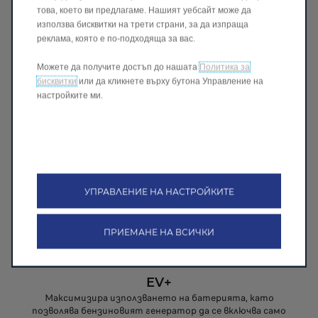
производителност при по-предизвикателни
това, което ви предлагаме. Нашият уебсайт може да
условия.
използва бисквитки на трети страни, за да изпраща
Комбинацията от тези режими дава на
реклама, която е по-подходяща за вас.
водачите пълна свобода да се наслаждават на
плавното усещане от електрическото
Можете да получите достъп до нашата
Политика за
задвижване във всяка ситуация, без
бисквитки
или да кликнете върху бутона Управление на
компромиси.
настройките ми.
УПРАВЛЕНИЕ НА НАСТРОЙКИТЕ
ПРИЕМАНЕ НА ВСИЧКИ
EV+
Максимизира използването на батерията, като
позволява бензиновият генератор да се включва само