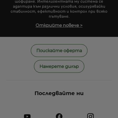
шофиране. Интелигентната му система се
адаптира към различни условия, осигурявайки
стабилност, ефективност и контрол при всяко
пътуване.
Открийте повече
>
Поискайте оферта
Намерете дилър
Последвайте ни