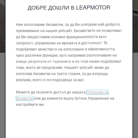
ДОБРЕ ДОШЛИ В LEAPMOTOR
Ние използваме бисквитки, за да Ви осигурим най-доброто
преживяване на нашия уебсайт. Бисквитките ни позволяват
да Ви предоставим основни функционалности като
сигурност, управление на мрежата и достъпност. Те
подобряват качеството на използване и ефективността
чрез различни функции, като например разпознаване на
ProMax БАТЕРИЯ
езици, резултати от търсенето и по този начин подобряват
това, което ви предлагаме. Нашият уебсайт може да
От 510 км - 81,9 kWh
използва бисквитки на трети страни, за да изпраща
Оборудван с електромотор с мощност от 299
реклама, която е по-подходяща за вас.
к.с. и 81,9 kWh батерия, ProMax предлага
мощна и уверена динамика с плавно ускорение
Можете да получите достъп до нашата
Политика за
и стабилно поведение при разнообразни пътни
бисквитки
или да кликнете върху бутона Управление на
условия. Тази конфигурация осигурява висок
настройките ми.
комфорт при дълги пътувания и истинско
удоволствие от шофирането, като
същевременно запазва отлична енергийна
ефективност.