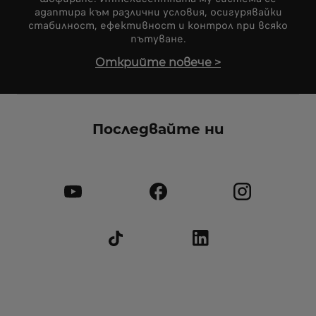
адаптира към различни условия, осигурявайки
стабилност, ефективност и контрол при всяко
пътуване.
Открийте повече
>
Последвайте ни