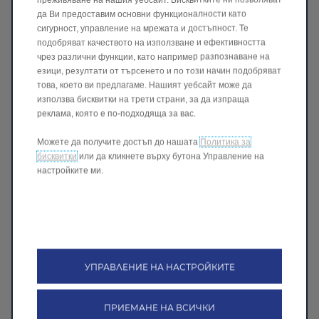
да Ви предоставим основни функционалности като
сигурност, управление на мрежата и достъпност. Те
подобряват качеството на използване и ефективността
чрез различни функции, като например разпознаване на
езици, резултати от търсенето и по този начин подобряват
това, което ви предлагаме. Нашият уебсайт може да
използва бисквитки на трети страни, за да изпраща
реклама, която е по-подходяща за вас.
EV+
Максимизира използването на батерията, като
Можете да получите достъп до нашата
Политика за
позволява стартиране на
бензиновия двигател
едва
бисквитки
или да кликнете върху бутона Управление на
при спад под 9% от капацитета ѝ.
Идеално решение
настройките ми.
за удължаване на последните километри изцяло на
електричество.
УПРАВЛЕНИЕ НА НАСТРОЙКИТЕ
ПРИЕМАНЕ НА ВСИЧКИ