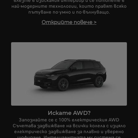
влезте в изискания интериор и се потопете в
най-модерните технологии, които правят всяко
пътуване по-умно и по-вълнуващо.
Открийте повече
>
Искате AWD?
Запознайте се с 100% електрическия AWD
Съчетава задвижване на всички колела с изцяло
електрическо задвижване за плавно и уверено
шофиране. Интелигентната му система се