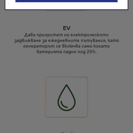
EV
Дава приоритет на електрическото
задвижване за ежедневните пътувания, като
генераторът се включва само когато
батерията падне под 25%.