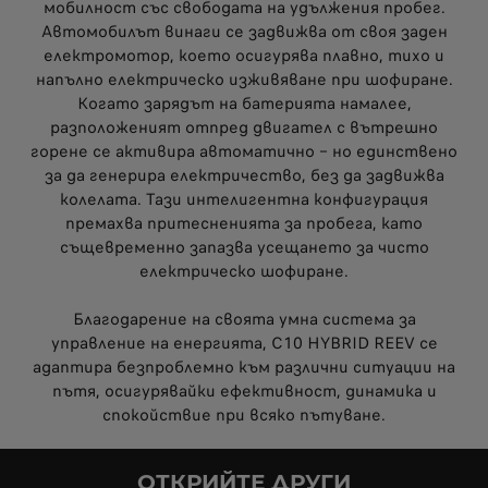
мобилност със свободата на удължения пробег.
Автомобилът винаги се задвижва от своя заден
електромотор, което осигурява плавно, тихо и
напълно електрическо изживяване при шофиране.
Когато зарядът на батерията намалее,
разположеният отпред двигател с вътрешно
горене се активира автоматично – но единствено
за да генерира електричество, без да задвижва
колелата. Тази интелигентна конфигурация
премахва притесненията за пробега, като
същевременно запазва усещането за чисто
електрическо шофиране.
Благодарение на своята умна система за
управление на енергията, C10 HYBRID REEV се
адаптира безпроблемно към различни ситуации на
пътя, осигурявайки ефективност, динамика и
спокойствие при всяко пътуване.
ОТКРИЙТЕ ДРУГИ