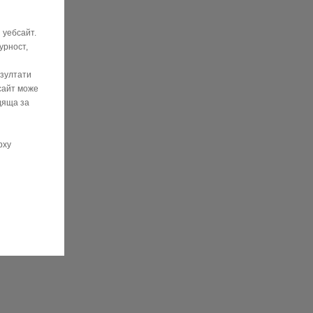
 уебсайт.
урност,
езултати
сайт може
дяща за
рху