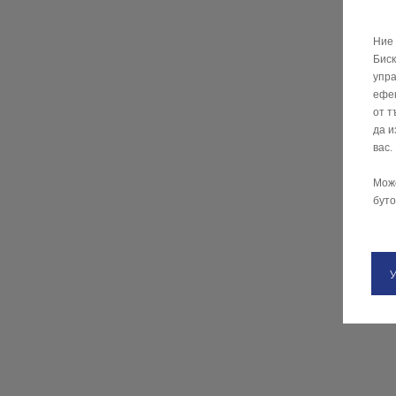
Ние 
Биск
упра
ефек
от т
да и
вас.
Мож
буто