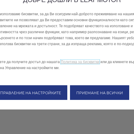
използваме бисквитки, за да Ви осигурим най-доброто преживяване на нашия
витките ни позволяват да Ви предоставим основни функционалности като сиг
вление на мрежата и достъпност. Те подобряват качеството на използване и
тивността чрез различни функции, като например разпознаване на езици, р
ърсенето и по този начин подобряват това, което ви предлагаме. Нашият уеб
зползва бисквитки на трети страни, за да изпраща реклама, която е по-подхо
ете да получите достъп до нашата
Политика за бисквитки
или да кликнете въ
на Управление на настройките ми.
УПРАВЛЕНИЕ НА НАСТРОЙКИТЕ
ПРИЕМАНЕ НА ВСИЧКИ