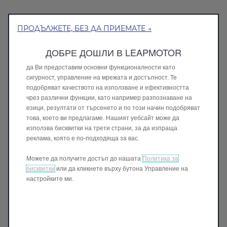
ПРОДЪЛЖЕТЕ, БЕЗ ДА ПРИЕМАТЕ →
Ние използваме бисквитки, за да Ви осигурим най-доброто
ДОБРЕ ДОШЛИ В LEAPMOTOR
преживяване на нашия уебсайт. Бисквитките ни позволяват
да Ви предоставим основни функционалности като
сигурност, управление на мрежата и достъпност. Те
подобряват качеството на използване и ефективността
чрез различни функции, като например разпознаване на
езици, резултати от търсенето и по този начин подобряват
това, което ви предлагаме. Нашият уебсайт може да
използва бисквитки на трети страни, за да изпраща
реклама, която е по-подходяща за вас.
Можете да получите достъп до нашата
Политика за
бисквитки
или да кликнете върху бутона Управление на
настройките ми.