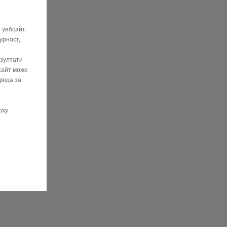
 уебсайт.
урност,
езултати
сайт може
дяща за
рху