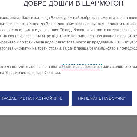
ДОБРЕ ДОШЛИ В LEAPMOTOR
използваме бисквитки, за да Ви осигурим най-доброто преживяване на нашия
витките ни позволяват да Ви предоставим основни функционалности като сиг
вление на мрежата и достъпност. Те подобряват качеството на използване и
тивността чрез различни функции, като например разпознаване на езици, р
ърсенето и по този начин подобряват това, което ви предлагаме. Нашият уеб
зползва бисквитки на трети страни, за да изпраща реклама, която е по-подхо
ете да получите достъп до нашата
Политика за бисквитки
или да кликнете въ
на Управление на настройките ми.
УПРАВЛЕНИЕ НА НАСТРОЙКИТЕ
ПРИЕМАНЕ НА ВСИЧКИ