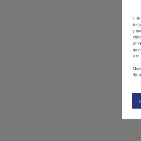
Ние 
Биск
упра
ефек
от т
да и
вас.
Мож
буто