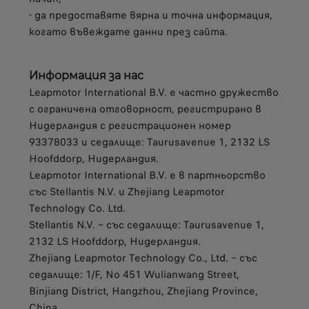
- да предоставяте вярна и точна информация,
когато въвеждате данни през сайта.
Информация за нас
Leapmotor International B.V. е частно дружество
с ограничена отговорност, регистрирано в
Нидерландия с регистрационен номер
93378033 и седалище: Taurusavenue 1, 2132 LS
Hoofddorp, Нидерландия.
Leapmotor International B.V. е в партньорство
със Stellantis N.V. и Zhejiang Leapmotor
Technology Co. Ltd.
Stellantis N.V. – със седалище: Taurusavenue 1,
2132 LS Hoofddorp, Нидерландия.
Zhejiang Leapmotor Technology Co., Ltd. – със
седалище: 1/F, No 451 Wulianwang Street,
Binjiang District, Hangzhou, Zhejiang Province,
China.