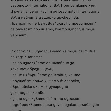
Leapmotor International B.V. Препратките към
„Групата“ се отнасят до Leapmotor International
B.V. и нейните дъщерни дружества.
Препратките към „Вие“ или „Потребителят“
се отнасят до лицето, което използва този
уебсайт.
С достъпа и използването на този сайт Вие
се задължавате:
- да го използвате единствено за
законосъобразни цели;
- да не извършвате действия, които
нарушават приложимото българско,
европейско или международно
законодателство;
- да не използвате сайта по измамен,
недобросъвестен или друг незаконосъобразен
начин;