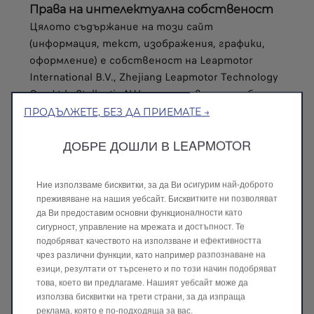
Права на интелектуална собственост
Цялото съдържание на този сайт
(информация, текст, изображения, графики,
оформление) е собственост на Leapmotor
International B.V., Zhejiang Leapmotor Technology
Co., Ltd., Stellantis N.V. или съответните бизнес
партньори. Всички права са запазени.
ПРОДЪЛЖЕТЕ, БЕЗ ДА ПРИЕМАТЕ →
Разрешава се единствено временното
ДОБРЕ ДОШЛИ В LEAPMOTOR
съхраняване или отпечатване на извадки от
сайта за лична употреба или в случаите,
когато е предвидена възможност за
Ние използваме бисквитки, за да Ви осигурим най-доброто
изтегляне на съдържание.
преживяване на нашия уебсайт. Бисквитките ни позволяват
Всяко друго възпроизвеждане,
да Ви предоставим основни функционалности като
разпространение или използване изисква
сигурност, управление на мрежата и достъпност. Те
подобряват качеството на използване и ефективността
предварително писмено съгласие.
чрез различни функции, като например разпознаване на
Всички търговски марки, имена, лога и
езици, резултати от търсенето и по този начин подобряват
изображения, идентифициращи автомобилите
това, което ви предлагаме. Нашият уебсайт може да
Leapmotor, са защитени марки. Употребата им
използва бисквитки на трети страни, за да изпраща
без разрешение е забранена.
реклама, която е по-подходяща за вас.