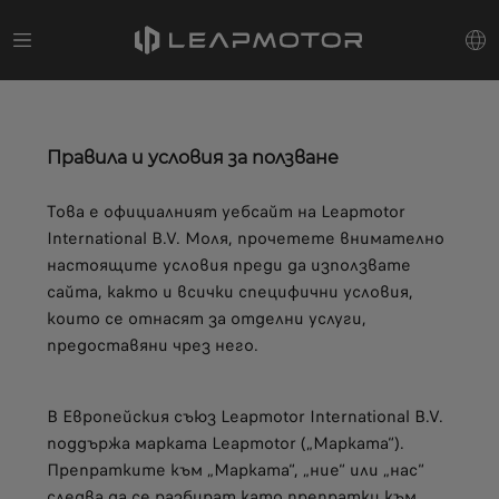
Правила и условия за ползване
Това е официалният уебсайт на Leapmotor
International B.V. Моля, прочетете внимателно
настоящите условия преди да използвате
сайта, както и всички специфични условия,
които се отнасят за отделни услуги,
предоставяни чрез него.
В Европейския съюз Leapmotor International B.V.
поддържа марката Leapmotor („Марката“).
Препратките към „Марката“, „ние“ или „нас“
следва да се разбират като препратки към