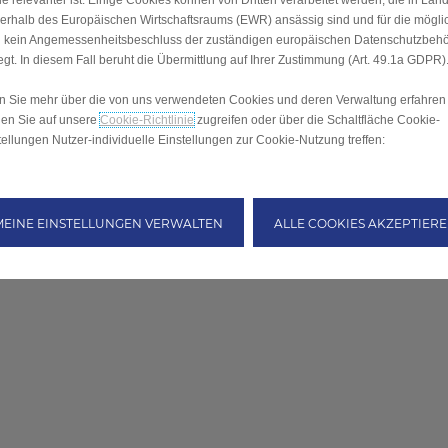
Sie relevanter ist. Einige Cookies können von Dritten verarbeitet werden, die in Län
erhalb des Europäischen Wirtschaftsraums (EWR) ansässig sind und für die mögli
 kein Angemessenheitsbeschluss der zuständigen europäischen Datenschutzbeh
iegt. In diesem Fall beruht die Übermittlung auf Ihrer Zustimmung (Art. 49.1a GDPR)
 Sie mehr über die von uns verwendeten Cookies und deren Verwaltung erfahren
en Sie auf unsere
Cookie-Richtlinie
zugreifen oder über die Schaltfläche Cookie-
tellungen Nutzer-individuelle Einstellungen zur Cookie-Nutzung treffen:
MEINE EINSTELLUNGEN VERWALTEN
ALLE COOKIES AKZEPTIER