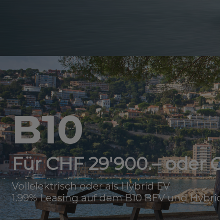
B10
Für CHF 29'900.– oder C
Vollelektrisch oder als Hybrid EV
1.99% Leasing auf dem B10 BEV und Hybri