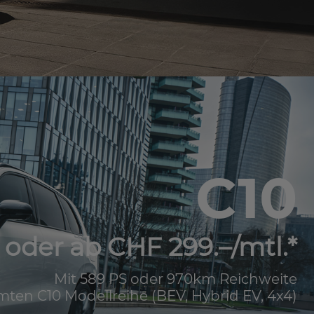
C10
oder ab CHF 299.–/mtl.*
Mit 589 PS oder 970km Reichweite
mten C10 Modellreihe (BEV, Hybrid EV, 4x4)