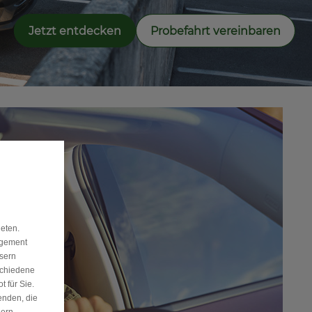
Jetzt entdecken
Probefahrt vereinbaren
eten.
agement
ssern
schiedene
 für Sie.
enden, die