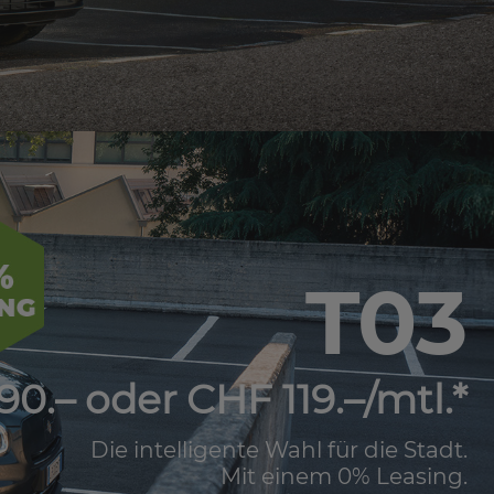
T03
90.– oder CHF 119.–/mtl.*
Die intelligente Wahl für die Stadt.
Mit einem 0% Leasing.