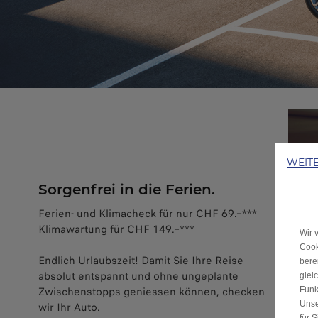
WEIT
Sorgenfrei in die Ferien.
Ferien- und Klimacheck für nur CHF 69.–***
Klimawartung für CHF 149.–***
Wir 
Cook
Endlich Urlaubszeit! Damit Sie Ihre Reise
bere
absolut entspannt und ohne ungeplante
glei
Zwischenstopps geniessen können, checken
Funk
Unse
wir Ihr Auto.