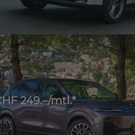
HF 249.–/mtl.*
d EV