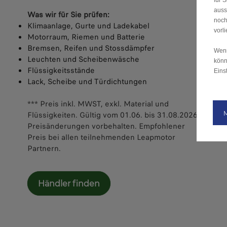
für 
auss
Was wir für Sie prüfen:
noch
Klimaanlage, Gurte und Ladekabel
vorl
Motorraum, Riemen und Batterie
Bremsen, Reifen und Stossdämpfer
Wenn
Leuchten und Scheibenwäsche
könn
Flüssigkeitsstände
Eins
Lack, Scheibe und Türdichtungen
*** Preis inkl. MWST, exkl. Material und
Flüssigkeiten. Gültig vom 01.06. bis 31.08.2026.
Preisänderungen vorbehalten. Empfohlener
Preis bei allen teilnehmenden Leapmotor
Partnern.
Händler finden