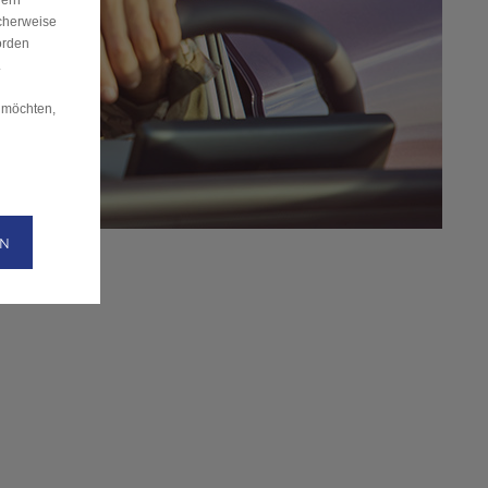
dern
cherweise
örden
.
 möchten,
EN