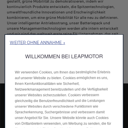
gestellt, grüne Mobilität zu demokratisieren, indem wir
kontinuierlich Produkte entwickeln, die Spitzentechnologien,
umweltfreundliche Innovationen und Erschwinglichkeit
kombinieren, um eine grüne Mobilität für alle neu zu definieren.
Unser intelligenter Antriebsstrang, unser Batteriepack und
unsere Managementtechnologien werden alle intern entwickelt
und wir sind das weltweit erste reine EV-Unternehmen, das seit
2022 die CTC-Technologie (Cell-To-Chassis) in grossem
WEITER OHNE ANNAHME →
Massstab implementiert. Diese fortschrittliche neue Architektur
für Automobile 2.0 verschafft uns einen Wettbewerbsvorteil bei
WILLKOMMEN BEI LEAPMOTOR
Qualität und Kostenkontrolle und verstärkt auch unsere
Fähigkeit, unseren Kunden aussergewöhnliche Produktwerte zu
bieten.
Wir verwenden Cookies, um Ihnen das bestmögliche Erlebnis
auf unserer Website zu bieten. Cookies ermöglichen es uns,
Ihnen Kernfunktionalitäten wie Sicherheit,
Netzwerkmanagement bereitzustellen und die Verfügbarkeit
unserer Websites sicherzustellen. Cookies verbessern
gleichzeitig die Benutzerfreundlichkeit und die Leistungen
unserer Websites durch verschiedene Funktionen wie
Spracherkennung, Suchergebnisse und verbessern damit
unser Angebot für Sie. Unsere Website könnte auch Cookies
von Drittanbietern verwenden, um Werbung zu senden, die für