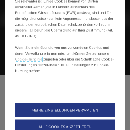
Sie relevanter ist. Einige Cookies können von Dritten
verarbeitet werden, die in Ländern ausserhalb des
Europäischen Wirtschaftsraums (EWR) ansässig sind und für
die möglicherweise noch kein Angemessenheitsbeschluss der
zuständigen europäischen Datenschutzbehörden vorliegt. In
diesem Fall beruht die Übermittlung auf Ihrer Zustimmung (Art.
49.1a GDPR).
Wenn Sie mehr über die von uns verwendeten Cookies und
deren Verwaltung erfahren möchten, können Sie auf unsere
Cookie-Richtlinie
zugreifen oder über die Schaltfläche Cookie-
Einstellungen Nutzer-individuelle Einstellungen zur Cookie-
Nutzung treffen:
Intelligente Innovationen fürs Leben
Wir stellen uns eine Zukunft vor, in der intelligente
Innovationen jede Fahrt antreiben. Unsere Elektroautos
integrieren nahtlos fortschrittliche Technologien und
MEINE EINSTELLUNGEN VERWALTEN
nachhaltige Designs, um Ihr tägliches Leben zu verbessern.
Fahren Sie mit Leapmotor in eine intelligentere, grünere Zukunft
– in der Innovationen auf alltägliche Exzellenz treffen.
ALLE COOKIES AKZEPTIEREN
Mit Leapmotor ist elektrisches Fahren nicht nur eine intelligente