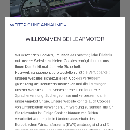
WEITER OHNE ANNAHME →
WILLKOMMEN BEI LEAPMOTOR
Pulsierendes Umgebungslicht mit
Wir verwenden Cookies, um Ihnen das bestmögliche Erlebnis
Wasserfall
auf unserer Website zu bieten. Cookies ermöglichen es uns,
Die Wasserfall-Multimode-Ambientebeleuchtung verbessert
Ihnen Kernfunktionalitäten wie Sicherheit,
das Eintauchen in den Innenraum und bietet durch
Netzwerkmanagement bereitzustellen und die Verfügbarkeit
anpassbare Modi unterschiedliche sensorische Erlebnisse.
unserer Websites sicherzustellen. Cookies verbessern
gleichzeitig die Benutzerfreundlichkeit und die Leistungen
unserer Websites durch verschiedene Funktionen wie
Spracherkennung, Suchergebnisse und verbessern damit
unser Angebot für Sie. Unsere Website könnte auch Cookies
von Drittanbietern verwenden, um Werbung zu senden, die für
Sie relevanter ist. Einige Cookies können von Dritten
verarbeitet werden, die in Ländern ausserhalb des
Europäischen Wirtschaftsraums (EWR) ansässig sind und für