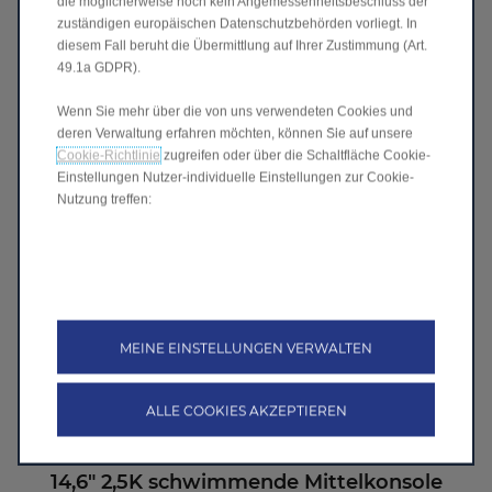
die möglicherweise noch kein Angemessenheitsbeschluss der
zuständigen europäischen Datenschutzbehörden vorliegt. In
diesem Fall beruht die Übermittlung auf Ihrer Zustimmung (Art.
49.1a GDPR).
Kabelloses Ladegerät an der Vorderseite
Wenn Sie mehr über die von uns verwendeten Cookies und
Laden Sie Ihr Smartphone dank des eingebauten Ladepads
kabellos in der ersten Reihe auf. Legen Sie Ihr Telefon einfach
deren Verwaltung erfahren möchten, können Sie auf unsere
ab und es wird aufgeladen - keine Kabel, kein Aufwand.
Cookie-Richtlinie
zugreifen oder über die Schaltfläche Cookie-
Perfekt für geschäftige Tage.
Einstellungen Nutzer-individuelle Einstellungen zur Cookie-
Nutzung treffen:
MEINE EINSTELLUNGEN VERWALTEN
ALLE COOKIES AKZEPTIEREN
14,6" 2,5K schwimmende Mittelkonsole