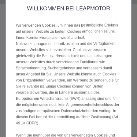
WILLKOMMEN BEI LEAPMOTOR
INTELLIGENTE DUAL-MOTOR-
STEUERUNG
Wir verwenden Cookies, um Ihnen das bestmögliche Erlebnis
Für Effizienz, Sicherheit und Komfort.
auf unserer Website zu bieten. Cookies ermöglichen es uns,
Ihnen Kernfunktionalitäten wie Sicherheit,
Das System arbeitet mit dem ESP-Steuergerät
Netzwerkmanagement bereitzustellen und die Verfügbarkeit
zusammen, um den Fahrzeugstatus in Echtzeit zu
unserer Websites sicherzustellen. Cookies verbessern
überwachen und die Leistungsverteilung vorne und
gleichzeitig die Benutzerfreundlichkeit und die Leistungen
hinten für die beste Mischung aus Leistung und
unserer Websites durch verschiedene Funktionen wie
Effizienz anzupassen.
Spracherkennung, Suchergebnisse und verbessern damit
unser Angebot für Sie. Unsere Website könnte auch Cookies
Er schaltet automatisch zwischen einmotorigem und
von Drittanbietern verwenden, um Werbung zu senden, die für
Sie relevanter ist. Einige Cookies können von Dritten
zweimotorigem Antrieb um und bleibt dabei immer im
verarbeitet werden, die in Ländern ausserhalb des
optimalen Wirkungsgradbereich, um Energie zu sparen.
Europäischen Wirtschaftsraums (EWR) ansässig sind und für
Mit einem Ansprechverhalten im Millisekundenbereich
die möglicherweise noch kein Angemessenheitsbeschluss der
und ESP-Koordination verbessert es die Stabilität,
zuständigen europäischen Datenschutzbehörden vorliegt. In
Traktion und Sicherheit unter allen Bedingungen.
diesem Fall beruht die Übermittlung auf Ihrer Zustimmung (Art.
49.1a GDPR).
Das Ergebnis: ruhigeres Fahren, geringerer Verbrauch
und souveräne Leistung auf jeder Strasse.
Wenn Sie mehr über die von uns verwendeten Cookies und