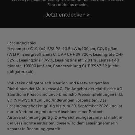
Fahrt mühelos macht.
Jetzt entdecken
>
Leasingbeispiel
*Leapmotor C10 4x4, 598 PS, 20.5 kWh/100 km, CO₂ 0 g/km
(WLTP), Energieeffizienz C, UVP CHF 39'900.–, Leasingrate CHF
329.–, Leasingzins 1.99%, Leasingzins eff. 2.01 %, Laufzeit 48
Monate, 10'000 km/Jahr, Sonderzahlung CHF 9'967.29 (nicht
obligatorisch).
Vollkasko obligatorisch. Kaution und Restwert gemäss
Richtlinien der MultiLease AG. Ein Angebot der MultiLease AG.
Sämtliche Preise sind unverbindliche Preisempfehlungen inkl.
8.1 % MwSt. Irrtum und Änderungen vorbehalten. Das
Leasingangebot ist gültig bis zum 30. September 2026 und ist
nur in Verbindung mit dem Abschluss einer Protect-
Autoversicherung gültig. Die Versicherungsprämie ist nicht in
der Leasingrate enthalten, diese wird dem LeasingnehmerIn
separat in Rechnung gestellt.