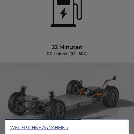
22 Minuten
DC-Ladezeit (30 - 80%)
WEITER OHNE ANNAHME →