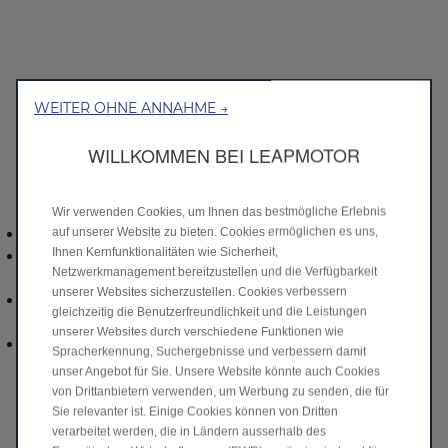
Einfach online zum Traumauto
WEITER OHNE ANNAHME →
Von der Kontaktaufnahme über das Buchen der
Probefahrt bis zum Leasing- oder Kaufabschluss –
WILLKOMMEN BEI LEAPMOTOR
Carmarket macht’s unkompliziert möglich. Die stärksten
Vorteile sind:
Wir verwenden Cookies, um Ihnen das bestmögliche Erlebnis
Qualität garantiert: geprüfte Fahrzeuge mit Garantie
auf unserer Website zu bieten. Cookies ermöglichen es uns,
Ihnen Kernfunktionalitäten wie Sicherheit,
Einfach finden: intuitive Freitext-Suche für rasche
Netzwerkmanagement bereitzustellen und die Verfügbarkeit
Ergebnisse
unserer Websites sicherzustellen. Cookies verbessern
Schnell vergleichen: dank aller Informationen und
gleichzeitig die Benutzerfreundlichkeit und die Leistungen
intelligenter Vergleichsliste
unserer Websites durch verschiedene Funktionen wie
Rundum versichert: Fahrzeug und innovative
Spracherkennung, Suchergebnisse und verbessern damit
Versicherungslösungen aus einer Hand
unser Angebot für Sie. Unsere Website könnte auch Cookies
von Drittanbietern verwenden, um Werbung zu senden, die für
Ein persönliches Profil vereint zudem alles rund ums
Sie relevanter ist. Einige Cookies können von Dritten
Auto an einem Ort: Vergleichsliste, Merkliste, Suchabos.
verarbeitet werden, die in Ländern ausserhalb des