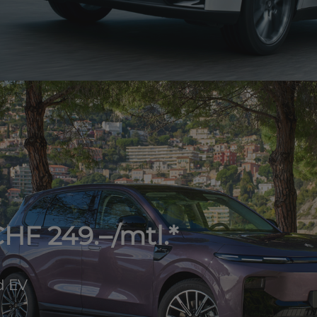
HF 249.–/mtl.*
d EV