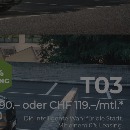
T03
90.– oder CHF 119.–/mtl.*
Die intelligente Wahl für die Stadt.
Mit einem 0% Leasing.