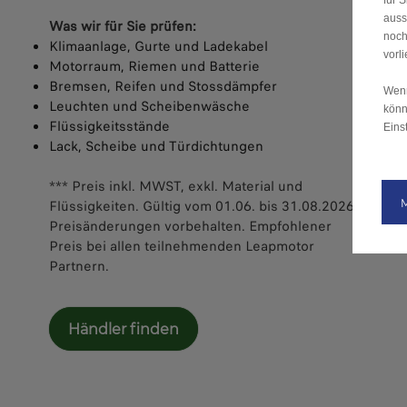
für 
auss
Was wir für Sie prüfen:
noch
Klimaanlage, Gurte und Ladekabel
vorl
Motorraum, Riemen und Batterie
Bremsen, Reifen und Stossdämpfer
Wenn
Leuchten und Scheibenwäsche
könn
Flüssigkeitsstände
Eins
Lack, Scheibe und Türdichtungen
*** Preis inkl. MWST, exkl. Material und
Flüssigkeiten. Gültig vom 01.06. bis 31.08.2026.
Preisänderungen vorbehalten. Empfohlener
Preis bei allen teilnehmenden Leapmotor
Partnern.
Händler finden