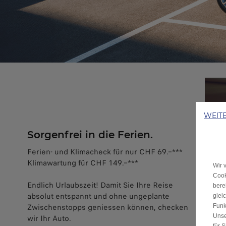
WEIT
Sorgenfrei in die Ferien.
Ferien- und Klimacheck für nur CHF 69.–***
Klimawartung für CHF 149.–***
Wir 
Cook
Endlich Urlaubszeit! Damit Sie Ihre Reise
bere
absolut entspannt und ohne ungeplante
glei
Zwischenstopps geniessen können, checken
Funk
Unse
wir Ihr Auto.