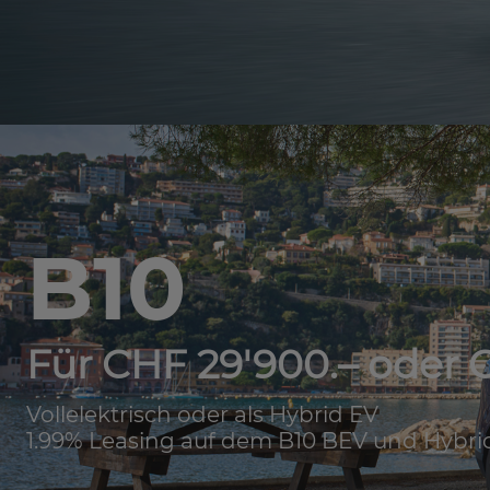
B10
Für CHF 29'900.– oder C
Vollelektrisch oder als Hybrid EV
1.99% Leasing auf dem B10 BEV und Hybri