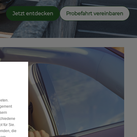
Jetzt entdecken
Probefahrt vereinbaren
eten.
agement
ssern
schiedene
 für Sie.
enden, die