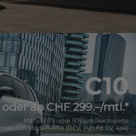
C10
oder ab CHF 299.–/mtl.*
Mit 589 PS oder 970km Reichweite
mten C10 Modellreihe (BEV, Hybrid EV, 4x4)