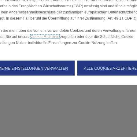
Sie relevanter ist. Einige Cookies können von Dritten verarbeitet werden, die in Län
erhalb des Europäischen Wirtschaftsraums (EWR) ansässig sind und für die mögli
 kein Angemessenheitsbeschluss der zuständigen europäischen Datenschutzbeh
iegt. In diesem Fall beruht die Übermittlung auf Ihrer Zustimmung (Art. 49.1a GDPR)
 Sie mehr über die von uns verwendeten Cookies und deren Verwaltung erfahren
en Sie auf unsere
Cookie-Richtlinie
zugreifen oder über die Schaltfläche Cookie-
tellungen Nutzer-individuelle Einstellungen zur Cookie-Nutzung treffen:
MEINE EINSTELLUNGEN VERWALTEN
ALLE COOKIES AKZEPTIER