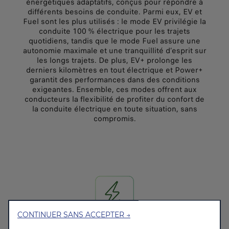
énergétiques adaptatifs, conçus pour répondre à
différents besoins de conduite. Parmi eux, EV et
Fuel sont les plus utilisés : le mode EV privilégie la
conduite 100 % électrique pour les trajets
quotidiens, tandis que le mode Fuel assure une
autonomie maximale et une tranquillité d’esprit sur
les longs trajets. De plus, EV+ prolonge les
derniers kilomètres en tout électrique et Power+
garantit des performances dans des conditions
exigeantes. Ensemble, ces modes offrent aux
conducteurs la flexibilité de profiter du confort de
la conduite électrique en toute situation, sans
compromis.
CONTINUER SANS ACCEPTER →