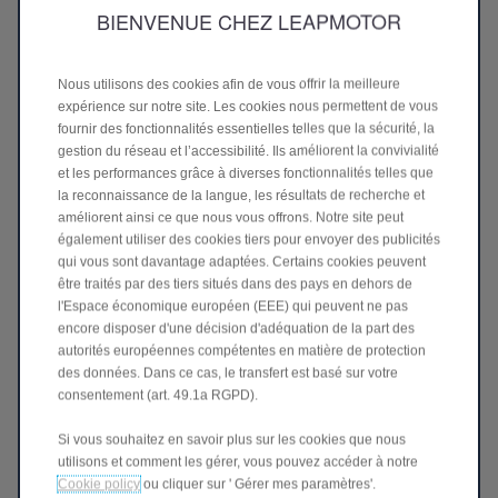
BIENVENUE CHEZ LEAPMOTOR
EV+
Optimise l’utilisation de la batterie en activant le générateur
Nous utilisons des cookies afin de vous offrir la meilleure
uniquement sous 15 % – idéal pour finir les derniers
expérience sur notre site. Les cookies nous permettent de vous
kilomètres en électrique.
fournir des fonctionnalités essentielles telles que la sécurité, la
gestion du réseau et l’accessibilité. Ils améliorent la convivialité
et les performances grâce à diverses fonctionnalités telles que
la reconnaissance de la langue, les résultats de recherche et
améliorent ainsi ce que nous vous offrons. Notre site peut
également utiliser des cookies tiers pour envoyer des publicités
qui vous sont davantage adaptées. Certains cookies peuvent
être traités par des tiers situés dans des pays en dehors de
l'Espace économique européen (EEE) qui peuvent ne pas
encore disposer d'une décision d'adéquation de la part des
autorités européennes compétentes en matière de protection
des données. Dans ce cas, le transfert est basé sur votre
consentement (art. 49.1a RGPD).
EV
Si vous souhaitez en savoir plus sur les cookies que nous
Privilégie la conduite électrique pour les trajets quotidiens,
utilisons et comment les gérer, vous pouvez accéder à notre
le générateur démarre seulement lorsque la batterie descend
sous 25 %.
Cookie policy
ou cliquer sur ' Gérer mes paramètres'.