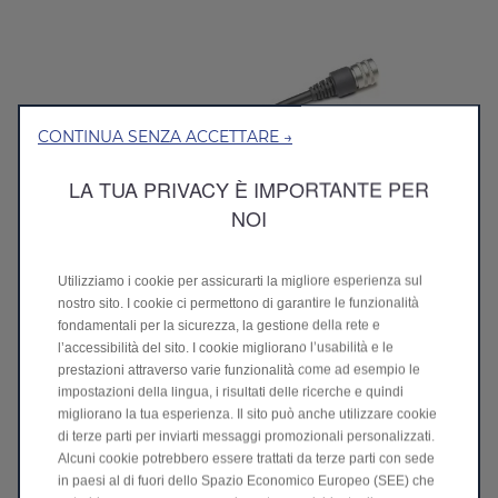
CONTINUA SENZA ACCETTARE →
LA TUA PRIVACY È IMPORTANTE PER
NOI
Utilizziamo i cookie per assicurarti la migliore esperienza sul
Adattatore con spina di tipo 2
nostro sito. I cookie ci permettono di garantire le funzionalità
CHF 403.00
fondamentali per la sicurezza, la gestione della rete e
L'adattatore consente di ricaricare il veicolo presso le
l’accessibilità del sito. I cookie migliorano l’usabilità e le
stazioni di ricarica
prestazioni attraverso varie funzionalità come ad esempio le
impostazioni della lingua, i risultati delle ricerche e quindi
migliorano la tua esperienza. Il sito può anche utilizzare cookie
di terze parti per inviarti messaggi promozionali personalizzati.
Alcuni cookie potrebbero essere trattati da terze parti con sede
in paesi al di fuori dello Spazio Economico Europeo (SEE) che