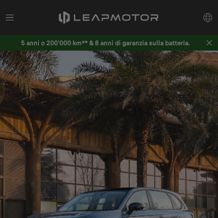
5 anni o 200'000 km** & 8 anni di garanzia sulla batteria.