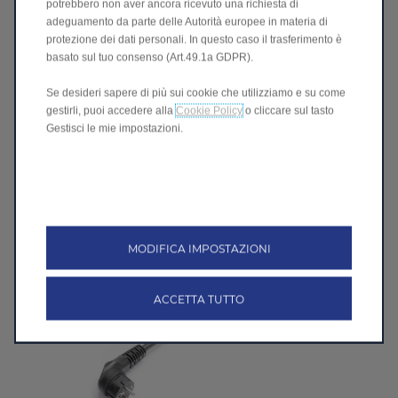
potrebbero non aver ancora ricevuto una richiesta di
adeguamento da parte delle Autorità europee in materia di
protezione dei dati personali. In questo caso il trasferimento è
basato sul tuo consenso (Art.49.1a GDPR).
Se desideri sapere di più sui cookie che utilizziamo e su come
gestirli, puoi accedere alla
Cookie Policy
o cliccare sul tasto
Gestisci le mie impostazioni.
Adattatore con spina di tipo 3
CHF 358.00
L'adattatore consente di ricaricare il veicolo presso le
stazioni di ricarica
MODIFICA IMPOSTAZIONI
ACCETTA TUTTO