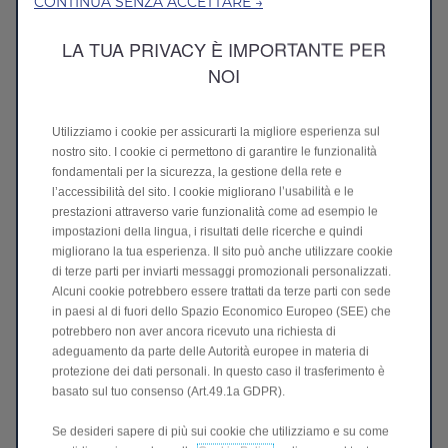
CONTINUA SENZA ACCETTARE →
LA TUA PRIVACY È IMPORTANTE PER
NOI
EV+
Massimizza l’uso della batteria consentendo l’attivazione del
generatore solo sotto il 15 % – ideale per percorrere gli ultimi
Utilizziamo i cookie per assicurarti la migliore esperienza sul
chilometri in elettrico.
nostro sito. I cookie ci permettono di garantire le funzionalità
fondamentali per la sicurezza, la gestione della rete e
l’accessibilità del sito. I cookie migliorano l’usabilità e le
prestazioni attraverso varie funzionalità come ad esempio le
impostazioni della lingua, i risultati delle ricerche e quindi
migliorano la tua esperienza. Il sito può anche utilizzare cookie
di terze parti per inviarti messaggi promozionali personalizzati.
Alcuni cookie potrebbero essere trattati da terze parti con sede
in paesi al di fuori dello Spazio Economico Europeo (SEE) che
potrebbero non aver ancora ricevuto una richiesta di
adeguamento da parte delle Autorità europee in materia di
protezione dei dati personali. In questo caso il trasferimento è
basato sul tuo consenso (Art.49.1a GDPR).
EV
Se desideri sapere di più sui cookie che utilizziamo e su come