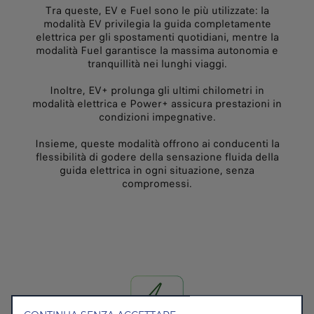
Tra queste, EV e Fuel sono le più utilizzate: la
modalità EV privilegia la guida completamente
elettrica per gli spostamenti quotidiani, mentre la
modalità Fuel garantisce la massima autonomia e
tranquillità nei lunghi viaggi.
Inoltre, EV+ prolunga gli ultimi chilometri in
modalità elettrica e Power+ assicura prestazioni in
condizioni impegnative.
Insieme, queste modalità offrono ai conducenti la
flessibilità di godere della sensazione fluida della
guida elettrica in ogni situazione, senza
compromessi.