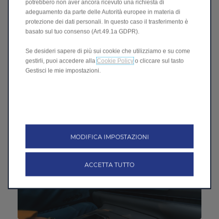
potrebbero non aver ancora ricevuto una richiesta di
adeguamento da parte delle Autorità europee in materia di
protezione dei dati personali. In questo caso il trasferimento è
basato sul tuo consenso (Art.49.1a GDPR).
Se desideri sapere di più sui cookie che utilizziamo e su come
Caricabatterie wireless frontale
gestirli, puoi accedere alla
Cookie Policy
o cliccare sul tasto
Ricarica lo smartphone in modalità wireless in prima fila
Gestisci le mie impostazioni.
grazie al pad di ricarica integrato. Basta appoggiare il
telefono e si ricarica, senza fili, senza problemi. Perfetto per
le giornate impegnative.
MODIFICA IMPOSTAZIONI
ACCETTA TUTTO