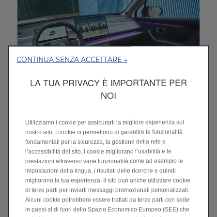
CONTINUA SENZA ACCETTARE →
LA TUA PRIVACY È IMPORTANTE PER
NOI
Luce ambientale pulsante a cascata
L'illuminazione ambientale multimodale a cascata migliora
Utilizziamo i cookie per assicurarti la migliore esperienza sul
l'immersione interna, offrendo esperienze sensoriali distinte
nostro sito. I cookie ci permettono di garantire le funzionalità
attraverso modalità personalizzabili.
fondamentali per la sicurezza, la gestione della rete e
l’accessibilità del sito. I cookie migliorano l’usabilità e le
prestazioni attraverso varie funzionalità come ad esempio le
impostazioni della lingua, i risultati delle ricerche e quindi
migliorano la tua esperienza. Il sito può anche utilizzare cookie
di terze parti per inviarti messaggi promozionali personalizzati.
Alcuni cookie potrebbero essere trattati da terze parti con sede
in paesi al di fuori dello Spazio Economico Europeo (SEE) che