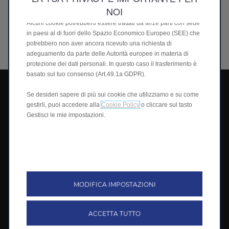
migliorano la tua esperienza. Il sito può anche utilizzare cookie
NOI
di terze parti per inviarti messaggi promozionali personalizzati.
Alcuni cookie potrebbero essere trattati da terze parti con sede
in paesi al di fuori dello Spazio Economico Europeo (SEE) che
potrebbero non aver ancora ricevuto una richiesta di
adeguamento da parte delle Autorità europee in materia di
protezione dei dati personali. In questo caso il trasferimento è
basato sul tuo consenso (Art.49.1a GDPR).
Leapmotor International B.V.
Se desideri sapere di più sui cookie che utilizziamo e su come
gestirli, puoi accedere alla
Cookie Policy
o cliccare sul tasto
Informazioni Legali
Gestisci le mie impostazioni.
Politica dei cookie
Tutela dei dati personali
Consenso ai cookie
MODIFICA IMPOSTAZIONI
Connect ONE
ACCETTA TUTTO