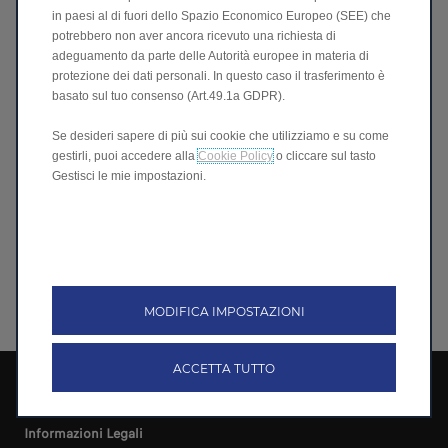
in paesi al di fuori dello Spazio Economico Europeo (SEE) che
potrebbero non aver ancora ricevuto una richiesta di
adeguamento da parte delle Autorità europee in materia di
Seguici Leapmotor
protezione dei dati personali. In questo caso il trasferimento è
basato sul tuo consenso (Art.49.1a GDPR).
Se desideri sapere di più sui cookie che utilizziamo e su come
gestirli, puoi accedere alla
Cookie Policy
o cliccare sul tasto
Gestisci le mie impostazioni.
MODIFICA IMPOSTAZIONI
ACCETTA TUTTO
Leapmotor International B.V.
Informazioni Legali