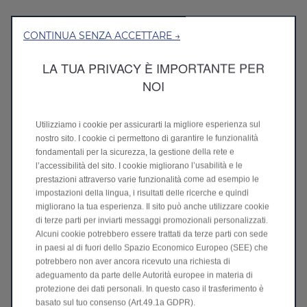
CONTINUA SENZA ACCETTARE →
LA TUA PRIVACY È IMPORTANTE PER
La tua Leapmotor, sempre in
NOI
evoluzione
Aggiornamenti software remoti per
Utilizziamo i cookie per assicurarti la migliore esperienza sul
migliorare sicurezza e funzionalità.
nostro sito. I cookie ci permettono di garantire le funzionalità
Un aggiornamento OTA consente di aggiornare il
fondamentali per la sicurezza, la gestione della rete e
software di un'auto da remoto, senza visitare il
l’accessibilità del sito. I cookie migliorano l’usabilità e le
concessionario. I veicoli connessi ricevono
prestazioni attraverso varie funzionalità come ad esempio le
aggiornamenti tramite Internet, consentendo ai
impostazioni della lingua, i risultati delle ricerche e quindi
produttori di correggere bug, migliorare la sicurezza,
migliorano la tua esperienza. Il sito può anche utilizzare cookie
ottimizzare i sistemi di assistenza alla guida e
di terze parti per inviarti messaggi promozionali personalizzati.
Alcuni cookie potrebbero essere trattati da terze parti con sede
aggiungere nuove funzionalità.
in paesi al di fuori dello Spazio Economico Europeo (SEE) che
potrebbero non aver ancora ricevuto una richiesta di
Questa tecnologia garantisce che il veicolo si evolva nel
adeguamento da parte delle Autorità europee in materia di
tempo, rimanga conforme agli ultimi standard di
protezione dei dati personali. In questo caso il trasferimento è
sicurezza e software e si adatti continuamente alle
basato sul tuo consenso (Art.49.1a GDPR).