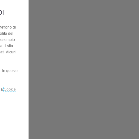
OI
mettono di
ilità del
ad esempio
. Il sito
ati. Alcuni
. In questo
lla
Cookie