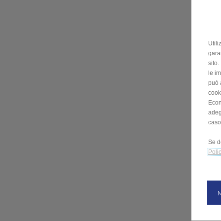
Utili
garan
sito
le im
può 
cooki
Econ
adeg
caso
Se d
Poli