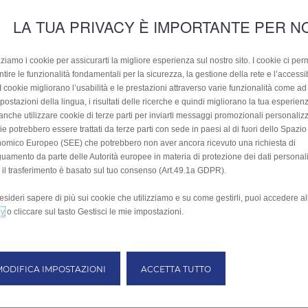
LA TUA PRIVACY È IMPORTANTE PER N
zziamo i cookie per assicurarti la migliore esperienza sul nostro sito. I cookie ci per
tire le funzionalità fondamentali per la sicurezza, la gestione della rete e l’accessib
. I cookie migliorano l’usabilità e le prestazioni attraverso varie funzionalità come 
postazioni della lingua, i risultati delle ricerche e quindi migliorano la tua esperienza
anche utilizzare cookie di terze parti per inviarti messaggi promozionali personalizz
e potrebbero essere trattati da terze parti con sede in paesi al di fuori dello Spazio
omico Europeo (SEE) che potrebbero non aver ancora ricevuto una richiesta di
uamento da parte delle Autorità europee in materia di protezione dei dati personali
 il trasferimento è basato sul tuo consenso (Art.49.1a GDPR).
esideri sapere di più sui cookie che utilizziamo e su come gestirli, puoi accedere a
cy
o cliccare sul tasto Gestisci le mie impostazioni.
MODIFICA IMPOSTAZIONI
ACCETTA TUTTO