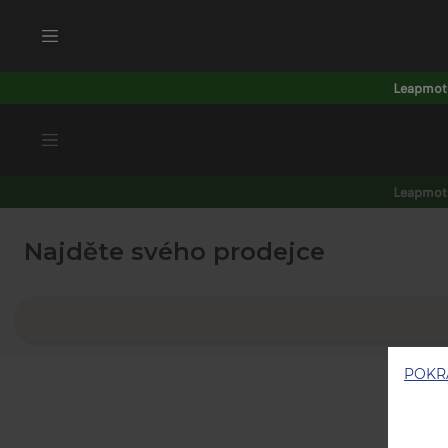
Leapmoto
POKRA