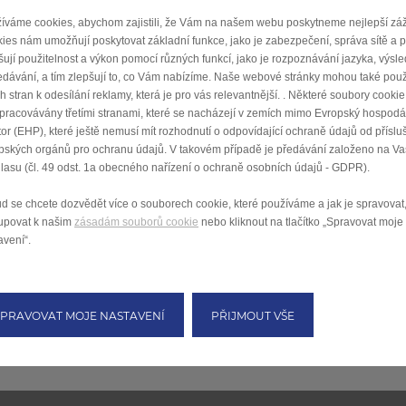
íváme cookies, abychom zajistili, že Vám na našem webu poskytneme nejlepší záž
ies nám umožňují poskytovat základní funkce, jako je zabezpečení, správa sítě a p
šují použitelnost a výkon pomocí různých funkcí, jako je rozpoznávání jazyka, výsl
edávání, a tím zlepšují to, co Vám nabízíme. Naše webové stránky mohou také použ
ích stran k odesílání reklamy, která je pro vás relevantnější. . Některé soubory cook
zpracovávány třetími stranami, které se nacházejí v zemích mimo Evropský hospodá
tor (EHP), které ještě nemusí mít rozhodnutí o odpovídající ochraně údajů od přísl
pských orgánů pro ochranu údajů. V takovém případě je předávání založeno na V
lasu (čl. 49 odst. 1a obecného nařízení o ochraně osobních údajů - GDPR).
d se chcete dozvědět více o souborech cookie, které používáme a jak je spravovat
tupovat k našim
zásadám souborů cookie
nebo kliknout na tlačítko „Spravovat moje
avení“.
SPRAVOVAT MOJE NASTAVENÍ
PŘIJMOUT VŠE