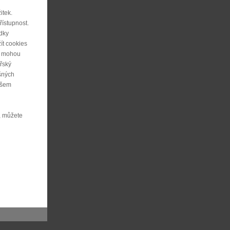
itek.
řístupnost.
edky
ít cookies
ie mohou
řský
ušných
ašem
, můžete