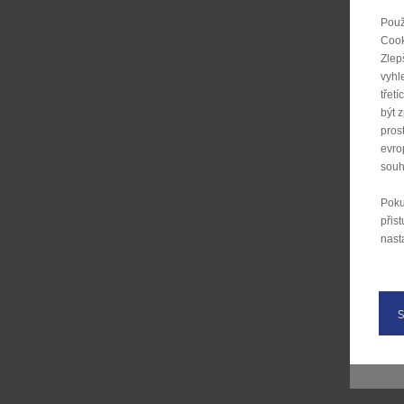
Použ
Cook
Zlep
vyhl
třet
být 
pros
evro
souh
Poku
přis
nast