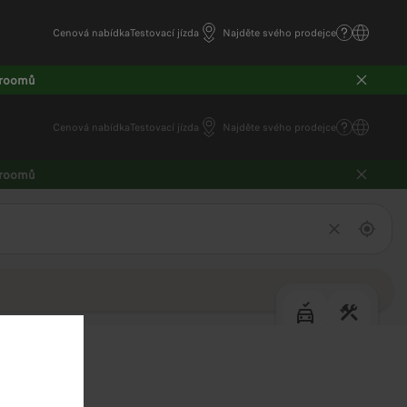
Cenová nabídka
Testovací jízda
Najděte svého prodejce
wroomů