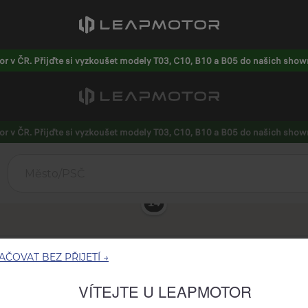
r v ČR. Přijďte si vyzkoušet modely T03, C10, B10 a B05 do našich sho
ČOVAT BEZ PŘIJETÍ →
VÍTEJTE U LEAPMOTOR