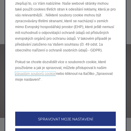
zlepšují to, co Vám nabízíme. Naše webové stránky mohou
také použít cookies třetích stran k odesílání reklamy, která je pro
Model C10 REEV je vybaven spalovacím motorem, který
vás relevantnější. . Některé soubory cookie mohou být
průběžně dobíjí trakční baterii, díky čemuž činí kumulativní
dojezd (plně nabitá baterie s kapacitou 28,4 kWh + 50litrová
zpracovávány třetími stranami, které se nacházejí v zemích
palivová nádrž) více než 970 km.
mimo Evropský hospodářský prostor (EHP), které ještě nemusí
mít rozhodnutí o odpovídající ochraně údajů od příslušných
evropských orgánů pro ochranu údajů. V takovém případě je
předávání založeno na Vašem souhlasu (čl. 49 odst. 1a
obecného nařízení o ochraně osobních údajů - GDPR).
Pokud se chcete dozvědět více o souborech cookie, které
používáme a jak je spravovat, můžete přistupovat k našim
zásadám souborů cookie
nebo kliknout na tlačítko „Spravovat
moje nastavení“.
SPRAVOVAT MOJE NASTAVENÍ
Technologie Range Extender