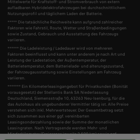
Mittelwerte für Kraftstoff- und Stromverbrauch von extern
aufladbaren Hybridelektrofahrzeugen bei durchschnittlichem
Nutzungsprofil und täglichem Laden der Batterie.
***** Die tatsächliche Reichweite kann aufgrund zahlreicher
Faktoren wie Fahrstil, Route, Wetter und Straßenbedingungen
sowie Zustand, Gebrauch und Ausstattung des Fahrzeugs
variieren.
****** Die Ladeleistung / Ladedauer wird von mehreren
Faktoren beeinflusst und kann unter anderem je nach Art und
Leistung der Ladestation, der Außentemperatur, der
Batterietemperatur, dem Batterielade- und alterungszustand,
der Fahrzeugausstattung sowie Einstellungen am Fahrzeug
variieren.
******* Ein Kilometerleasingangebot für Privatkunden (Bonität
vorausgesetzt) der Stellantis Bank SA Niederlassung
Deutschland, Siemensstraße 10, 63263 Neu-Isenburg, für die
das Autohaus als ungebundener Vermittler tätig ist. Alle Preise
verstehen sich inkl. Mehrwertsteuer. Der Gesamtbetrag setzt
sich zusammen aus einer ggf. vereinbarten
Leasingsonderzahlung sowie der Summe der monatlichen
Leasingraten. Nach Vertragsende werden Mehr- und
Minderkilometer (Freigrenze jeweils 2.500 km) sowie ggf.
vorhandene Schäden abgerechnet. Überführungs- und