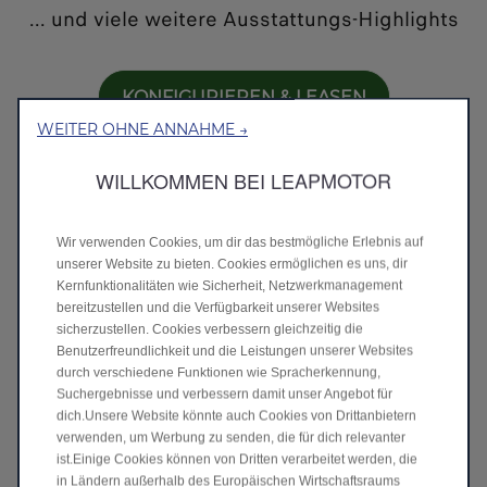
... und viele weitere Ausstattungs-Highlights
KONFIGURIEREN & LEASEN
WEITER OHNE ANNAHME →
WILLKOMMEN BEI LEAPMOTOR
Alle Preise und Ausstattungen entdecken
>
Wir verwenden Cookies, um dir das bestmögliche Erlebnis auf
unserer Website zu bieten. Cookies ermöglichen es uns, dir
Kernfunktionalitäten wie Sicherheit, Netzwerkmanagement
Kombinierte Werte für den B05 gem. WLTP:
bereitzustellen und die Verfügbarkeit unserer Websites
Energieverbrauch 15,9 kWh/100 km; CO
₂
-
sicherzustellen. Cookies verbessern gleichzeitig die
Emission 0 g/km; CO
₂
-Klasse: A****
Benutzerfreundlichkeit und die Leistungen unserer Websites
durch verschiedene Funktionen wie Spracherkennung,
Suchergebnisse und verbessern damit unser Angebot für
dich.Unsere Website könnte auch Cookies von Drittanbietern
verwenden, um Werbung zu senden, die für dich relevanter
1 Für Privatkunden mit Hauptwohnsitz im Inland bei
ist.Einige Cookies können von Dritten verarbeitet werden, die
Kauf oder Leasing eines PKW-Elektro-/Plug-in-Hybrid-
in Ländern außerhalb des Europäischen Wirtschaftsraums