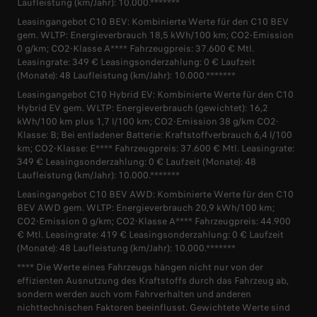
Laufleistung (km/Jahr): 10.000.*******
Leasingangebot C10 BEV: Kombinierte Werte für den C10 BEV
gem. WLTP: Energieverbrauch 18,5 kWh/100 km; CO2-Emission
0 g/km; CO2-Klasse A**** Fahrzeugpreis: 37.600 € Mtl.
Leasingrate: 349 € Leasingsonderzahlung: 0 € Laufzeit
(Monate): 48 Laufleistung (km/Jahr): 10.000.*******
Leasingangebot C10 Hybrid EV: Kombinierte Werte für den C10
Hybrid EV gem. WLTP: Energieverbrauch (gewichtet): 16,2
kWh/100 km plus 1,7 l/100 km; CO2-Emission 38 g/km CO2-
Klasse: B; Bei entladener Batterie: Kraftstoffverbrauch 6,4 l/100
km; CO2-Klasse: E**** Fahrzeugpreis: 37.600 € Mtl. Leasingrate:
349 € Leasingsonderzahlung: 0 € Laufzeit (Monate): 48
Laufleistung (km/Jahr): 10.000.*******
Leasingangebot C10 BEV AWD: Kombinierte Werte für den C10
BEV AWD gem. WLTP: Energieverbrauch 20,9 kWh/100 km;
CO2-Emission 0 g/km; CO2-Klasse A**** Fahrzeugpreis: 44.900
€ Mtl. Leasingrate: 419 € Leasingsonderzahlung: 0 € Laufzeit
(Monate): 48 Laufleistung (km/Jahr): 10.000.*******
**** Die Werte eines Fahrzeugs hängen nicht nur von der
effizienten Ausnutzung des Kraftstoffs durch das Fahrzeug ab,
sondern werden auch vom Fahrverhalten und anderen
nichttechnischen Faktoren beeinflusst. Gewichtete Werte sind