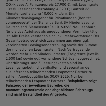
gem. WLTP: 15,9 kWh/100 km; CO₂-Emission 0 g/km;
CO₂-Klasse A. Fahrzeugpreis 27.900 €; mtl. Leasingrate
139 €; Leasingsonderzahlung 4.820 €; Laufzeit 36
Monate; Laufleistung 10.000 km/Jahr.
Ein
Kilometerleasingangebot für Privatkunden (Bonität
vorausgesetzt) der Stellantis Bank SA Niederlassung
Deutschland, Siemensstraße 10, 63263 Neu-Isenburg,
für die das Autohaus als ungebundener Vermittler tätig
ist. Alle Preise verstehen sich inkl. Mehrwertsteuer. Der
Gesamtbetrag setzt sich zusammen aus einer ggf.
vereinbarten Leasingsonderzahlung sowie der Summe
der monatlichen Leasingraten. Nach Vertragsende
werden Mehr- und Minderkilometer (Freigrenze jeweils
2.500 km) sowie ggf. vorhandene Schäden abgerechnet.
Überführungs- und Zulassungskosten sind im
Leasingangebot nicht enthalten und separat an den
ausliefernden teilnehmenden Leapmotor Partner zu
zahlen. Angebot gültig bis 30.09.2026. Nur bei
teilnehmenden Leapmotor Partnern.
Beispielfoto zeigt
Fahrzeug der jeweiligen Baureihe, die
Ausstattungsmerkmale des abgebildeten Fahrzeugs
sind nicht Bestandteil des Angebots.