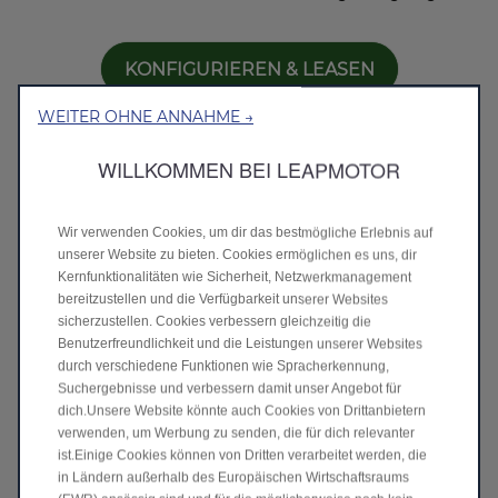
KONFIGURIEREN & LEASEN
WEITER OHNE ANNAHME →
WILLKOMMEN BEI LEAPMOTOR
Alle Preise und Ausstattungen entdecken
>
Wir verwenden Cookies, um dir das bestmögliche Erlebnis auf
unserer Website zu bieten. Cookies ermöglichen es uns, dir
Kernfunktionalitäten wie Sicherheit, Netzwerkmanagement
Kombinierte Werte für den C10 BEV gem.
bereitzustellen und die Verfügbarkeit unserer Websites
WLTP: Energieverbrauch 18,5 kWh/100 km;
sicherzustellen. Cookies verbessern gleichzeitig die
CO
₂
-Emission 0 g/km; CO
₂
-Klasse A****
Benutzerfreundlichkeit und die Leistungen unserer Websites
durch verschiedene Funktionen wie Spracherkennung,
Suchergebnisse und verbessern damit unser Angebot für
dich.Unsere Website könnte auch Cookies von Drittanbietern
verwenden, um Werbung zu senden, die für dich relevanter
1 Für Privatkunden mit Hauptwohnsitz im Inland bei
ist.Einige Cookies können von Dritten verarbeitet werden, die
Kauf oder Leasing eines PKW-Elektro-/Plug-in-Hybrid-
Neufahrzeuges (PHEV: sofern CO₂-Emission bis zu 60 g
in Ländern außerhalb des Europäischen Wirtschaftsraums