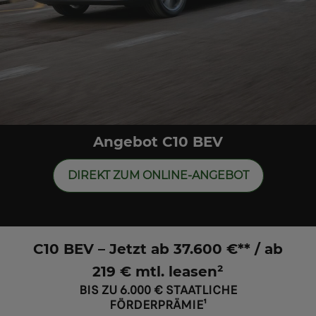
Angebot C10 BEV
DIREKT ZUM ONLINE-ANGEBOT
C10 BEV – Jetzt ab 37.600 €** / ab
219 € mtl. leasen²
BIS ZU 6.000 € STAATLICHE
FÖRDERPRÄMIE¹