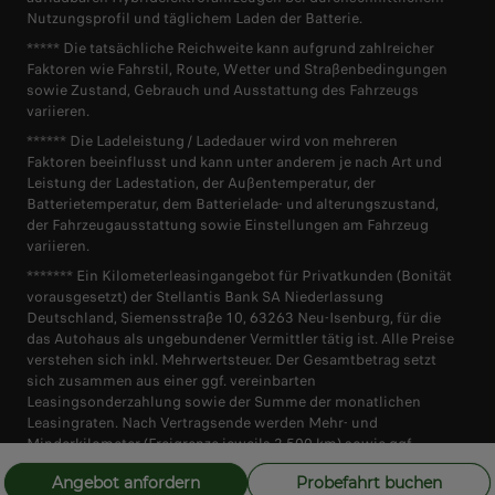
Nutzungsprofil und täglichem Laden der Batterie.
***** Die tatsächliche Reichweite kann aufgrund zahlreicher
Faktoren wie Fahrstil, Route, Wetter und Straßenbedingungen
sowie Zustand, Gebrauch und Ausstattung des Fahrzeugs
variieren.
****** Die Ladeleistung / Ladedauer wird von mehreren
Faktoren beeinflusst und kann unter anderem je nach Art und
Leistung der Ladestation, der Außentemperatur, der
Batterietemperatur, dem Batterielade- und alterungszustand,
der Fahrzeugausstattung sowie Einstellungen am Fahrzeug
variieren.
******* Ein Kilometerleasingangebot für Privatkunden (Bonität
vorausgesetzt) der Stellantis Bank SA Niederlassung
Deutschland, Siemensstraße 10, 63263 Neu-Isenburg, für die
das Autohaus als ungebundener Vermittler tätig ist. Alle Preise
verstehen sich inkl. Mehrwertsteuer. Der Gesamtbetrag setzt
sich zusammen aus einer ggf. vereinbarten
Leasingsonderzahlung sowie der Summe der monatlichen
Leasingraten. Nach Vertragsende werden Mehr- und
Minderkilometer (Freigrenze jeweils 2.500 km) sowie ggf.
vorhandene Schäden abgerechnet. Überführungs- und
Angebot anfordern
Probefahrt buchen
Zulassungskosten sind im Leasingangebot nicht enthalten und