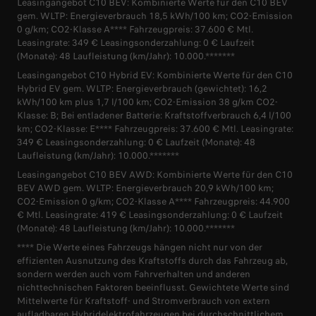
Leasingangebot C10 BEV: Kombinierte Werte für den C10 BEV
gem. WLTP: Energieverbrauch 18,5 kWh/100 km; CO2-Emission
0 g/km; CO2-Klasse A**** Fahrzeugpreis: 37.600 € Mtl.
Leasingrate: 349 € Leasingsonderzahlung: 0 € Laufzeit
(Monate): 48 Laufleistung (km/Jahr): 10.000.*******
Leasingangebot C10 Hybrid EV: Kombinierte Werte für den C10
Hybrid EV gem. WLTP: Energieverbrauch (gewichtet): 16,2
kWh/100 km plus 1,7 l/100 km; CO2-Emission 38 g/km CO2-
Klasse: B; Bei entladener Batterie: Kraftstoffverbrauch 6,4 l/100
km; CO2-Klasse: E**** Fahrzeugpreis: 37.600 € Mtl. Leasingrate:
349 € Leasingsonderzahlung: 0 € Laufzeit (Monate): 48
Laufleistung (km/Jahr): 10.000.*******
Leasingangebot C10 BEV AWD: Kombinierte Werte für den C10
BEV AWD gem. WLTP: Energieverbrauch 20,9 kWh/100 km;
CO2-Emission 0 g/km; CO2-Klasse A**** Fahrzeugpreis: 44.900
€ Mtl. Leasingrate: 419 € Leasingsonderzahlung: 0 € Laufzeit
(Monate): 48 Laufleistung (km/Jahr): 10.000.*******
**** Die Werte eines Fahrzeugs hängen nicht nur von der
effizienten Ausnutzung des Kraftstoffs durch das Fahrzeug ab,
sondern werden auch vom Fahrverhalten und anderen
nichttechnischen Faktoren beeinflusst. Gewichtete Werte sind
Mittelwerte für Kraftstoff- und Stromverbrauch von extern
aufladbaren Hybridelektrofahrzeugen bei durchschnittlichem