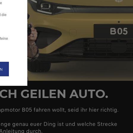
ie
 die
Meine
EN
ACH GEILEN AUTO.
otor B05 fahren wollt, seid ihr hier richtig.
lenge genau euer Ding ist und welche Strecke
-Anleitung durch.