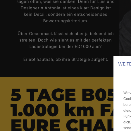
sagen offen, was sie denken. Denn für Luis und
Designerin Antonia ist eines klar: Design ist
kein Detail, sondern ein entscheidendes
Bewertungskriterium.
Über Geschmack lässt sich aber ja bekanntlich
streiten. Doch wie sieht es mit der perfekten
Ladestrategie bei der ED1000 aus?
Erlebt hautnah, ob ihre Strategie aufgeht.
WEIT
Wir 
Cook
bere
glei
Funk
dich
send