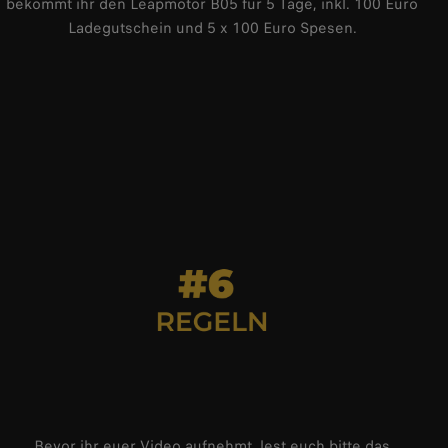
bekommt ihr den Leapmotor B05 für 5 Tage, inkl. 100 Euro
Ladegutschein und 5 x 100 Euro Spesen.
Bevor ihr euer Video aufnehmt, lest euch bitte das