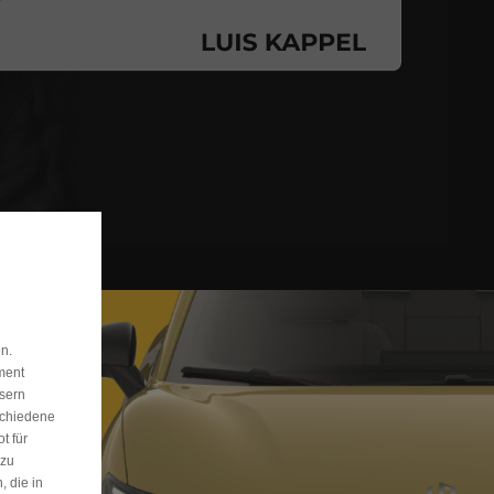
n.
ment
ssern
schiedene
t für
 zu
, die in