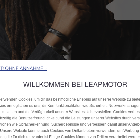
ER OHNE ANNAHME →
WILLKOMMEN BEI LEAPMOTOR
verwenden Cookies, um dir das bestmögliche Erlebnis auf unserer Website zu biete
ies ermöglichen es uns, dir Kernfunktionalitäten wie Sicherheit, Netzwerkmanage
itzustellen und die Verfügbarkeit unserer Websites sicherzustellen. Cookies verbe
chzeitig die Benutzerfreundlichkeit und die Leistungen unserer Websites durch ver
tionen wie Spracherkennung, Suchergebnisse und verbessern damit unser Angebo
.Unsere Website könnte auch Cookies von Drittanbietern verwenden, um Werbung
en, die für dich relevanter ist.Einige Cookies können von Dritten verarbeitet werden