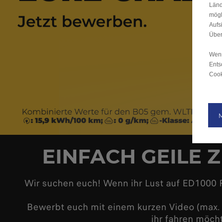
Länd
mögl
Aufs
Über
Wenn
Ents
Cook
EINFACH GEILE Z
Wir suchen euch! Wenn ihr Lust auf ED1000 Fe
Bewerbt euch mit einem kurzen Video (max. 6
ihr fahren möcht