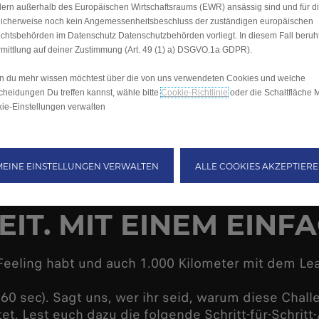
ern außerhalb des Europäischen Wirtschaftsraums (EWR) ansässig sind und für d
icherweise noch kein Angemessenheitsbeschluss der zuständigen europäischen
ichtsbehörden im Datenschutz Datenschutzbehörden vorliegt. In diesem Fall beruht
mittlung auf deiner Zustimmung (Art. 49 (1) a) DSGVO.1a GDPR).
 du mehr wissen möchtest über die von uns verwendeten Cookies und welche
cheidungen Du treffen kannst, wähle bitte
Cookie-Richtlinie
oder die Schaltfläche 
ie-Einstellungen verwalten
MEINE EINSTELLUNGEN VERWALTEN
ALLE COOKIES AKZEPTIER
EIT. MIT EINEM EINF
eling habt und auch 1.000 Kilometer mit dem Leapm
0 sec). Sagt uns, wer ihr seid, warum diese Chal
et. Lest euch dazu die folgende Schritt-für-Schritt