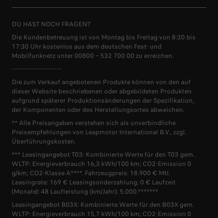
DU HAST NOCH FRAGEN?
Die Kundenbetreuung ist von Montag bis Freitag von 8:30 bis
17:30 Uhr kostenlos aus dem deutschen Fest- und
Mobilfunknetz unter 00800 – 532 700 00 zu erreichen.
--------------------------
Die zum Verkauf angebotenen Produkte können von den auf
dieser Website beschriebenen oder abgebildeten Produkten
aufgrund späterer Produktionsänderungen der Spezifikation,
der Komponenten oder des Herstellungsortes abweichen.
** Alle Preisangaben verstehen sich als unverbindliche
Preisempfehlungen von Leapmotor International B.V., zzgl.
Überführungskosten.
*** Leasingangebot T03: Kombinierte Werte für den T03 gem.
WLTP: Energieverbrauch 16,3 kWh/100 km; CO2-Emission 0
g/km; CO2-Klasse A****. Fahrzeugpreis: 18.900 € Mtl.
Leasingrate: 169 € Leasingsonderzahlung: 0 € Laufzeit
(Monate): 48 Laufleistung (km/Jahr): 5.000.*******
Leasingangebot B03X: Kombinierte Werte für den B03X gem.
WLTP: Energieverbrauch 15,7 kWh/100 km; CO2-Emission 0