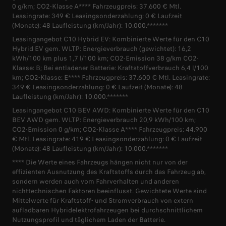
0 g/km; CO2-Klasse A**** Fahrzeugpreis: 37.600 € Mtl.
Leasingrate: 349 € Leasingsonderzahlung: 0 € Laufzeit
(Monate): 48 Laufleistung (km/Jahr): 10.000.*******
Leasingangebot C10 Hybrid EV: Kombinierte Werte für den C10
Hybrid EV gem. WLTP: Energieverbrauch (gewichtet): 16,2
kWh/100 km plus 1,7 l/100 km; CO2-Emission 38 g/km CO2-
Klasse: B; Bei entladener Batterie: Kraftstoffverbrauch 6,4 l/100
km; CO2-Klasse: E**** Fahrzeugpreis: 37.600 € Mtl. Leasingrate:
349 € Leasingsonderzahlung: 0 € Laufzeit (Monate): 48
Laufleistung (km/Jahr): 10.000.*******
Leasingangebot C10 BEV AWD: Kombinierte Werte für den C10
BEV AWD gem. WLTP: Energieverbrauch 20,9 kWh/100 km;
CO2-Emission 0 g/km; CO2-Klasse A**** Fahrzeugpreis: 44.900
€ Mtl. Leasingrate: 419 € Leasingsonderzahlung: 0 € Laufzeit
(Monate): 48 Laufleistung (km/Jahr): 10.000.*******
**** Die Werte eines Fahrzeugs hängen nicht nur von der
effizienten Ausnutzung des Kraftstoffs durch das Fahrzeug ab,
sondern werden auch vom Fahrverhalten und anderen
nichttechnischen Faktoren beeinflusst. Gewichtete Werte sind
Mittelwerte für Kraftstoff- und Stromverbrauch von extern
aufladbaren Hybridelektrofahrzeugen bei durchschnittlichem
Nutzungsprofil und täglichem Laden der Batterie.