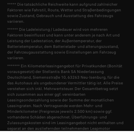
***** Die tatsächliche Reichweite kann aufgrund zahlreicher
Faktoren wie Fahrstil, Route, Wetter und Straßenbedingungen
sowie Zustand, Gebrauch und Ausstattung des Fahrzeugs
variieren.
****** Die Ladeleistung / Ladedauer wird von mehreren
Faktoren beeinflusst und kann unter anderem je nach Art und
Leistung der Ladestation, der Außentemperatur, der
Batterietemperatur, dem Batterielade- und alterungszustand,
der Fahrzeugausstattung sowie Einstellungen am Fahrzeug
variieren.
******* Ein Kilometerleasingangebot für Privatkunden (Bonität
vorausgesetzt) der Stellantis Bank SA Niederlassung
Deutschland, Siemensstraße 10, 63263 Neu-Isenburg, für die
das Autohaus als ungebundener Vermittler tätig ist. Alle Preise
verstehen sich inkl. Mehrwertsteuer. Der Gesamtbetrag setzt
sich zusammen aus einer ggf. vereinbarten
Leasingsonderzahlung sowie der Summe der monatlichen
Leasingraten. Nach Vertragsende werden Mehr- und
Minderkilometer (Freigrenze jeweils 2.500 km) sowie ggf.
vorhandene Schäden abgerechnet. Überführungs- und
Zulassungskosten sind im Leasingangebot nicht enthalten und
separat an den ausliefernden teilnehmenden Leapmotor