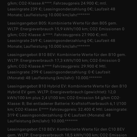
g/km; CO2-Klasse A****. Fahrzeugpreis 24.900 €; mtl.
Leasingrate 239 €; Leasingsonderzahlung 0€; Laufzeit 48
Monate; Laufleistung 10.000 km/Jahr.*******
Leasingangebot B05: Kombinierte Werte für den B05 gem.
WLTP: Energieverbrauch 15,9 kWh/100 km; CO2 Emissionen 0
g/km; CO2-Klasse: A****. Fahrzeugpreis 27.900 €; mtl.
Leasingrate 269 €; Leasingsonderzahlung 0€; Laufzeit 48
Monate; Laufleistung 10.000 km/Jahr.*******
Leasingangebot B10 BEV: Kombinierte Werte für den B10 gem.
WLTP: Energieverbrauch 17,3 kWh/100 km; CO2-Emission 0
g/km; CO2-Klasse A**** Fahrzeugpreis: 29.900 € Mtl.
Leasingrate: 299 € Leasingsonderzahlung: 0 € Laufzeit
(Monate): 48 Laufleistung (km/Jahr): 10.000.*******
Leasingangebot B10 Hybrid EV: Kombinierte Werte für den B10
Hybrid EV gem. WLTP: Energieverbrauch (gewichtet): 12,0
kWh/100 km plus 2,4 l/100 km; CO2-Emission 54 g/km CO2-
Klasse: B; Bei entladener Batterie: Kraftstoffverbrauch 6,1 l/100
km; CO2-Klasse: E**** Fahrzeugpreis: 32.400 € Mtl. Leasingrate:
319 € Leasingsonderzahlung: 0 € Laufzeit (Monate): 48
Laufleistung (km/Jahr): 10.000.*******
Leasingangebot C10 BEV: Kombinierte Werte für den C10 BEV
gem. WLTP: Energieverbrauch 18,5 kWh/100 km; CO2-Emission