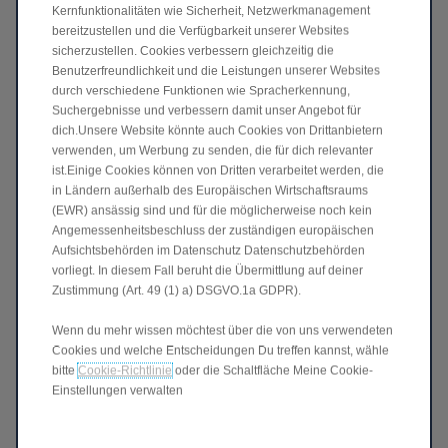
Kernfunktionalitäten wie Sicherheit, Netzwerkmanagement
Rechtsgrundlage: Art. 6 Abs. 1 lit. b DSGVO.
bereitzustellen und die Verfügbarkeit unserer Websites
Die Daten werden nach Abschluss des
sicherzustellen. Cookies verbessern gleichzeitig die
Gewinnspiels gelöscht, sofern keine gesetzlichen
Aufbewahrungspflichten bestehen.
Benutzerfreundlichkeit und die Leistungen unserer Websites
Empfänger deiner Daten: Unser
durch verschiedene Funktionen wie Spracherkennung,
Servicedienstleister
Suchergebnisse und verbessern damit unser Angebot für
Publicis Groupe (Digitas GmbH)
, Heidi-Kabel-Platz
dich.Unsere Website könnte auch Cookies von Drittanbietern
2, 20099 Hamburg, zwecks Abwicklung des
verwenden, um Werbung zu senden, die für dich relevanter
Gewinns.
ist.Einige Cookies können von Dritten verarbeitet werden, die
Weitere Informationen zu deinen Rechten und
in Ländern außerhalb des Europäischen Wirtschaftsraums
unserem Datenschutz findest du unter:
(EWR) ansässig sind und für die möglicherweise noch kein
[https://www.leapmotor.net/de/privacy-policy] oder
Angemessenheitsbeschluss der zuständigen europäischen
per E-Mail an
Aufsichtsbehörden im Datenschutz Datenschutzbehörden
dpo-lpmi@leapmotor-international.com.
vorliegt. In diesem Fall beruht die Übermittlung auf deiner
Zustimmung (Art. 49 (1) a) DSGVO.1a GDPR).
§ 9 Anwendbares Recht
Es gilt ausschließlich das Recht der
Wenn du mehr wissen möchtest über die von uns verwendeten
Bundesrepublik Deutschland. Sollten einzelne
Cookies und welche Entscheidungen Du treffen kannst, wähle
Bestimmungen unwirksam sein, bleibt die
bitte
Cookie-Richtlinie
oder die Schaltfläche Meine Cookie-
Wirksamkeit der übrigen Bedingungen unberührt.
Einstellungen verwalten