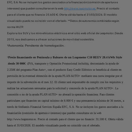
EFC, S.A. No se incluyen los gastos asociados a la financiación (comisión de apertura e
intereses) que pueden consultarse en la web
http://www.leapmotor.es.
Precio al contado
para el cliente que no financie: 25.600 €. Oferta válida hasta el 31/03/2026. El modelo
visualizado puede no coincidir con el ofertado. **Datos de autonomía combinada según
norma WLTP.
Explora los SUV y los minivehículos eléctricos en el sitio web oficial de Leapmotor. Desde
2015, nos dedicamos a ofrecer soluciones de movilidad sostenible.
⁸Autonomía: Pendiente de homologación.
⁶
Precio financiando en Península y Baleares de un Leapmotor C10 REEV 28.4 kWh Style
desde 30 000€
(IVA, transporte y Operación Promocional incluida), descontando la ayuda de
2.250€ del programa Plan Auto+, con el producto Easy Credit Eléctrico se beneficia al cliente en
previsión de la eventual obtención de la ayuda PLAN AUTO+ mediante una cuota irregular por el
importe de la subvención en el mes 12. El cliente será responsable de cumplir con los requisitos y
realizar las actuaciones necesarias para la solicitud y concesión de la ayuda PLAN AUTO+. La
concesión o no de la ayuda PLAN AUTO+ no alterará la operación financiera. Para clientes
particulares que financien un capital mínimo de 8.000 € y una permanencia mínima de 36 meses, a
través de Stellantis Financial Services España EFC, S.A. No se incluyen los gastos asociados a la
financiación (comisión de apertura e intereses) que pueden consultarse en la web
http://www.leapmotor.es. Precio al contado para el cliente que no financie: 31.500 €. Oferta válida
hasta el 31/03/2026. El modelo visualizado puede no coincidir con el ofertado.