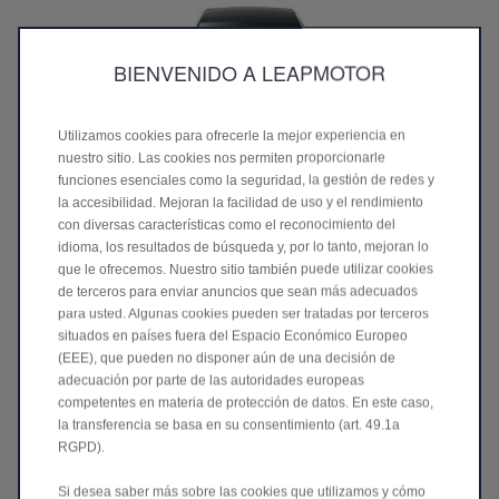
BIENVENIDO A LEAPMOTOR
Utilizamos cookies para ofrecerle la mejor experiencia en
nuestro sitio. Las cookies nos permiten proporcionarle
funciones esenciales como la seguridad, la gestión de redes y
la accesibilidad. Mejoran la facilidad de uso y el rendimiento
con diversas características como el reconocimiento del
B10 REEV Hybrid
idioma, los resultados de búsqueda y, por lo tanto, mejoran lo
24.500€⁷
Desde
2250
(i
ncluye
€
de Plan Auto+)
que le ofrecemos. Nuestro sitio también puede utilizar cookies
Autonomía⁸ total de hasta 900 km
de terceros para enviar anuncios que sean más adecuados
Autonomía⁸ en modo eléctrico: 86 km (WLTP)
para usted. Algunas cookies pueden ser tratadas por terceros
Potencia máxima: 218 CV
situados en países fuera del Espacio Económico Europeo
Tiempo de carga en corriente continua (DC): 30 min
(EEE), que pueden no disponer aún de una decisión de
Descúbrelo ahora
>
adecuación por parte de las autoridades europeas
competentes en materia de protección de datos. En este caso,
la transferencia se basa en su consentimiento (art. 49.1a
RGPD).
¿LISTO PARA DAR EL SALTO?
Si desea saber más sobre las cookies que utilizamos y cómo