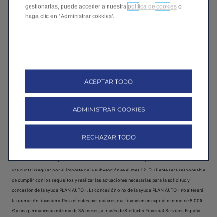
gestionarlas, puede acceder a nuestra
política de cookies
o
Solicita una oferta
haga clic en ' Administrar cokkies'.
Solicita una prueba de conducción
ACEPTAR TODO
*Consumo de energía eléctrica Leapmotor B10 REEV HYBRID: 17kWh/100km. Consumo de
combustible: 2,5 L/100km. Emisiones de CO2: 55g/km. Consumo de energía eléctrica
ADMINISTRAR COOKIES
Leapmotor C10 REEV Hybrid: 21,5 kWh/100km. Consumo de combustible: 0,4 L/100km.
Emisiones de CO2: 38g/km.
⁷Precio financiando en Península y Baleares de un Leapmotor B10 REEV Hybrid 18.8KWh
RECHAZAR TODO
Life desde 24 500€
(IVA, transporte y Operación Promocional incluida), descontando la
ayuda de 2.250€ del programa Plan Auto+, con el producto Easy Credit Eléctrico se
beneficia al cliente en previsión de la eventual obtención de la ayuda PLAN AUTO+ mediante
una cuota irregular por el importe de la subvención en el mes 12. El cliente será responsable
de cumplir con los requisitos y realizar las actuaciones necesarias para la solicitud y
concesión de la ayuda PLAN AUTO+. La concesión o no de la ayuda PLAN AUTO+ no alterará
la operación financiera. Para clientes particulares que financien un capital mínimo de 8.000
€ y una permanencia mínima de 36 meses, a través de Stellantis Financial Services España